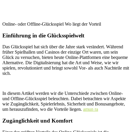
Online- oder Offline-Glücksspiel Wo liegt der Vorteil
Einführung in die Glücksspielwelt
Das Glücksspiel hat sich über die Jahre stark verändert. Während
früher Spielhallen und Casinos der einzige Ort waren, um sein
Glück zu versuchen, bieten heute Online-Plattformen eine bequeme
Alternative. Die Digitalisierung hat die Art und Weise, wie wir
spielen, revolutioniert und bringt sowohl Vor- als auch Nachteile mit
sich.
In diesem Artikel werden wir die Unterschiede zwischen Online-
und Offline-Glücksspiel beleuchten. Dabei betrachten wir Aspekte
wie Zugänglichkeit, Spielerlebnis, Sicherheit und Bonusangebote,
um herauszufinden, wo die Vorteile liegen.
amun ra
Zugänglichkeit und Komfort