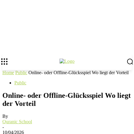
Home
Public
Online- oder Offline-Glücksspiel Wo liegt der Vorteil
Public
Online- oder Offline-Glücksspiel Wo liegt
der Vorteil
By
Quranic School
-
10/04/2026