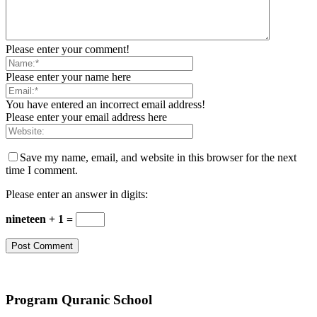
Please enter your comment!
Please enter your name here
You have entered an incorrect email address!
Please enter your email address here
Save my name, email, and website in this browser for the next
time I comment.
Please enter an answer in digits:
nineteen + 1 =
Program Quranic School