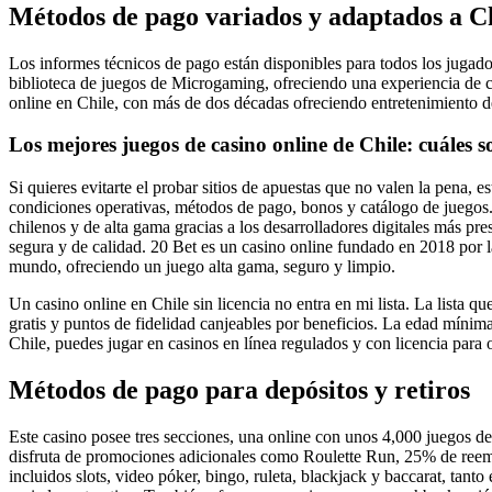
Métodos de pago variados y adaptados a C
Los informes técnicos de pago están disponibles para todos los jugadore
biblioteca de juegos de Microgaming, ofreciendo una experiencia de 
online en Chile, con más de dos décadas ofreciendo entretenimiento d
Los mejores juegos de casino online de Chile: cuáles 
Si quieres evitarte el probar sitios de apuestas que no valen la pena,
condiciones operativas, métodos de pago, bonos y catálogo de juegos
chilenos y de alta gama gracias a los desarrolladores digitales más p
segura y de calidad. 20 Bet es un casino online fundado en 2018 por l
mundo, ofreciendo un juego alta gama, seguro y limpio.
Un casino online en Chile sin licencia no entra en mi lista. La lista 
gratis y puntos de fidelidad canjeables por beneficios. La edad mínima
Chile, puedes jugar en casinos en línea regulados y con licencia para
Métodos de pago para depósitos y retiros
Este casino posee tres secciones, una online con unos 4,000 juegos de
disfruta de promociones adicionales como Roulette Run, 25% de reemb
incluidos slots, video póker, bingo, ruleta, blackjack y baccarat, tant