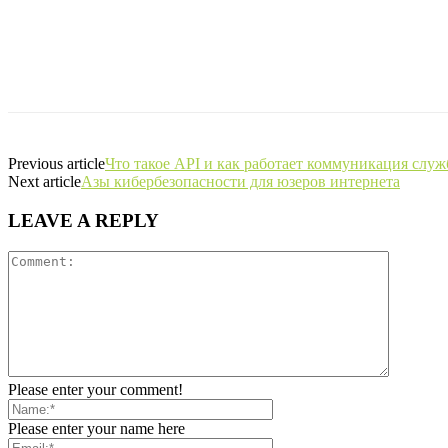
Previous article
Что такое API и как работает коммуникация служ
Next article
Азы кибербезопасности для юзеров интернета
LEAVE A REPLY
Please enter your comment!
Please enter your name here