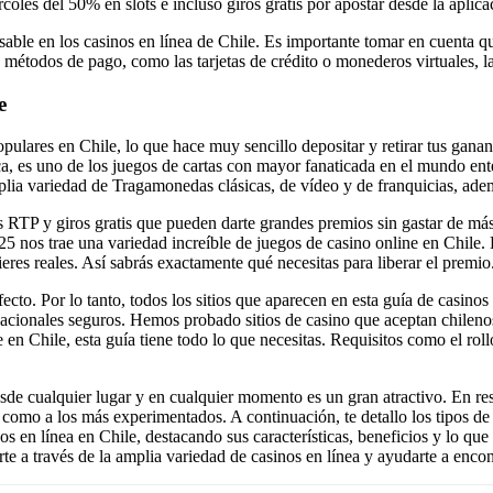
les del 50% en slots e incluso giros gratis por apostar desde la aplica
nsable en los casinos en línea de Chile. Es importante tomar en cuenta q
os métodos de pago, como las tarjetas de crédito o monederos virtuales, 
e
ares en Chile, lo que hace muy sencillo depositar y retirar tus gananci
, es uno de los juegos de cartas con mayor fanaticada en el mundo ent
mplia variedad de Tragamonedas clásicas, de vídeo y de franquicias, ad
s RTP y giros gratis que pueden darte grandes premios sin gastar de más. 
25 nos trae una variedad increíble de juegos de casino online en Chile.
res reales. Así sabrás exactamente qué necesitas para liberar el premio
fecto. Por lo tanto, todos los sitios que aparecen en esta guía de casino
ernacionales seguros. Hemos probado sitios de casino que aceptan chileno
 Chile, esta guía tiene todo lo que necesitas. Requisitos como el rollo
de cualquier lugar y en cualquier momento es un gran atractivo. En re
 como a los más experimentados. A continuación, te detallo los tipos de
os en línea en Chile, destacando sus características, beneficios y lo q
e a través de la amplia variedad de casinos en línea y ayudarte a encontr