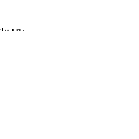
e I comment.