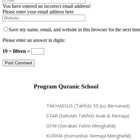
You have entered an incorrect email address!
Please enter your email address here
Save my name, email, and website in this browser for the next tim
Please enter an answer in digits:
19 + fifteen =
Program Quranic School
TAKHASSUS (Tahfidz 30 Juz Bersanad)
STAR (Sekolah Tahfidz Anak & Remaja)
GYM (Gerakan Yatim Menghafal)
KURMA (Komunitas Remaja Menghafal)