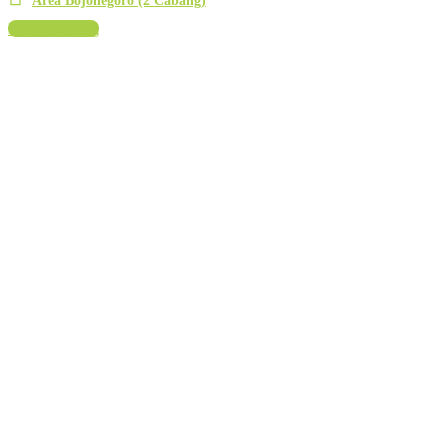
Area Bojonegoro (2 Cabang)
Detail Cabang
© 2021 Quranic School