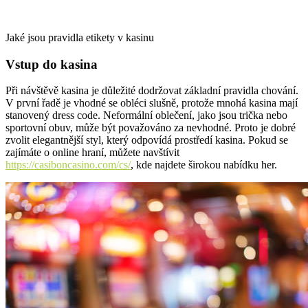
Jaké jsou pravidla etikety v kasinu
Vstup do kasina
Při návštěvě kasina je důležité dodržovat základní pravidla chování.
V první řadě je vhodné se obléci slušně, protože mnohá kasina mají
stanovený dress code. Neformální oblečení, jako jsou trička nebo
sportovní obuv, může být považováno za nevhodné. Proto je dobré
zvolit elegantnější styl, který odpovídá prostředí kasina. Pokud se
zajímáte o online hraní, můžete navštívit
https://casiboncasino.com/cs/
, kde najdete širokou nabídku her.