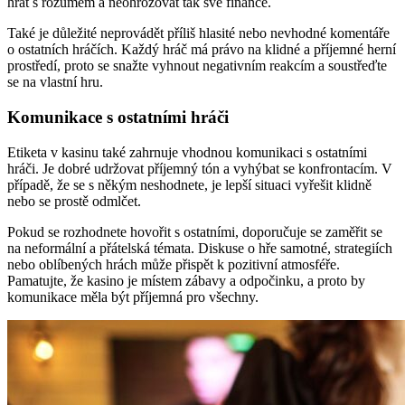
hrát s rozumem a neohrožovat tak své finance.
Také je důležité neprovádět příliš hlasité nebo nevhodné komentáře
o ostatních hráčích. Každý hráč má právo na klidné a příjemné herní
prostředí, proto se snažte vyhnout negativním reakcím a soustřeďte
se na vlastní hru.
Komunikace s ostatními hráči
Etiketa v kasinu také zahrnuje vhodnou komunikaci s ostatními
hráči. Je dobré udržovat příjemný tón a vyhýbat se konfrontacím. V
případě, že se s někým neshodnete, je lepší situaci vyřešit klidně
nebo se prostě odmlčet.
Pokud se rozhodnete hovořit s ostatními, doporučuje se zaměřit se
na neformální a přátelská témata. Diskuse o hře samotné, strategiích
nebo oblíbených hrách může přispět k pozitivní atmosféře.
Pamatujte, že kasino je místem zábavy a odpočinku, a proto by
komunikace měla být příjemná pro všechny.