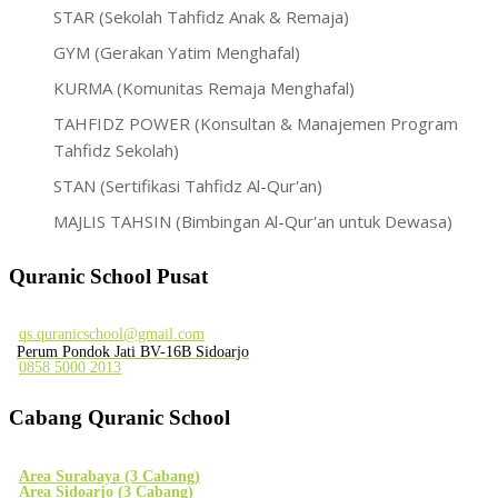
STAR (Sekolah Tahfidz Anak & Remaja)
GYM (Gerakan Yatim Menghafal)
KURMA (Komunitas Remaja Menghafal)
TAHFIDZ POWER (Konsultan & Manajemen Program
Tahfidz Sekolah)
STAN (Sertifikasi Tahfidz Al-Qur'an)
MAJLIS TAHSIN (Bimbingan Al-Qur'an untuk Dewasa)
Quranic School Pusat
qs.quranicschool@gmail.com
Perum Pondok Jati BV-16B Sidoarjo
0858 5000 2013
Cabang Quranic School
Area Surabaya (3 Cabang)
Area Sidoarjo (3 Cabang)