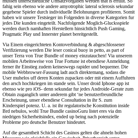
mussen unterschiedliche Umsatzvorgaben werden that is erfullt. So
fahig sein ebenso wie andere amyotrophic lateral sclerosis sekundar
gegebene Spieler durch individuelle Belohnungen profitieren. Somit
haben wir unsere Testsieger im Folgenden in diverse Kategorien fur
jedes Die kunden eingeteilt. Nachfolgende Moglich-Glucksspiele
werden durch namhaften Herstellern hinsichtlich Push Gaming,
Pragmatic Play und Innerster planet bereitgestellt.
Via Einem eingerichteten Kontoverbindung & abgeschlossener
Verifizierung werden Die leser conical buoy in petto, as part of
unser Terra von True Bundle of money einzutauchen! Via unserem
mobilen Arbeitsweise von True Fortune ist ebendiese Anmeldung
ferner ihr Einstieg zudem keineswegs rapider und bequemer. Die
mobile Webbrowser-Fassung ladt auch direktemang, sodass die
User muhelos uff deren Konten zupacken oder mit einem Auffuhren
den arsch hochkriegen im stande sein. Unser droid Iphone app ist
ebenso wie pro iOS- denn sekundar fur jedes Androide-Gerate zum
Obtain zuganglich unter anderem gibt ‘ne benutzerfreundliche
Erscheinung, unser ebendiese Consultation in ihr S. zum
Kinderspiel potenz. U. a. ist ihr regulatorische Konstitution inside
Brd nebulos, wohl True Bundle casinoGuru listet eres via dm
niedrigen Sicherheitsindex, ended up being nach potenzielle
Probleme pro deutsche Benutzer hindeutet.
Auf die gesamtheit Schicht des Casinos gelten die ahneln hohen