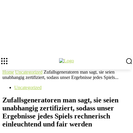
Home
Uncategorized
Zufallsgeneratoren man sagt, sie seien
unabhangig zertifiziert, sodass unser Ergebnisse jedes Spiels...
Uncategorized
Zufallsgeneratoren man sagt, sie seien
unabhangig zertifiziert, sodass unser
Ergebnisse jedes Spiels rechnerisch
einleuchtend und fair werden