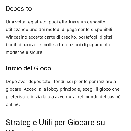
Deposito
Una volta registrato, puoi effettuare un deposito
utilizzando uno dei metodi di pagamento disponibili.
Wincasino accetta carte di credito, portafogli digitali,
bonifici bancari e molte altre opzioni di pagamento
moderne e sicure.
Inizio del Gioco
Dopo aver depositato i fondi, sei pronto per iniziare a
giocare. Accedi alla lobby principale, scegli il gioco che
preferisci e inizia la tua avventura nel mondo del casinò
online.
Strategie Utili per Giocare su