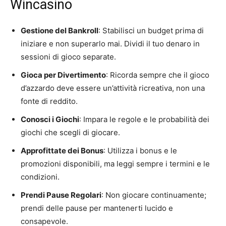
Wincasino
Gestione del Bankroll
: Stabilisci un budget prima di
iniziare e non superarlo mai. Dividi il tuo denaro in
sessioni di gioco separate.
Gioca per Divertimento
: Ricorda sempre che il gioco
d’azzardo deve essere un’attività ricreativa, non una
fonte di reddito.
Conosci i Giochi
: Impara le regole e le probabilità dei
giochi che scegli di giocare.
Approfittate dei Bonus
: Utilizza i bonus e le
promozioni disponibili, ma leggi sempre i termini e le
condizioni.
Prendi Pause Regolari
: Non giocare continuamente;
prendi delle pause per mantenerti lucido e
consapevole.