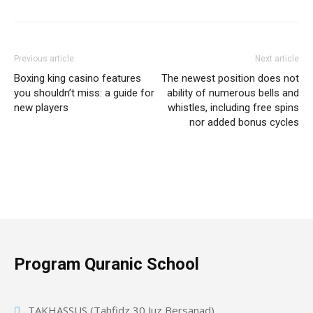
Previous article
Next article
Boxing king casino features
The newest position does not
you shouldn’t miss: a guide for
ability of numerous bells and
new players
whistles, including free spins
nor added bonus cycles
Program Quranic School
TAKHASSUS (Tahfidz 30 Juz Bersanad)