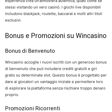
esperienza crea un’atmosfera autentica, quasi come se
stessi visitando un vero casinò. I giochi live disponibili
includono blackjack, roulette, baccarat e molti altri titoli
esclusivi.
Bonus e Promozioni su Wincasino
Bonus di Benvenuto
Wincasino accoglie i nuovi iscritti con un generoso bonus
di benvenuto che può includere crediti gratuiti e giri
gratis su determinate slot. Questo bonus è progettato per
dare ai giocatori un vantaggio iniziale e permettere loro
di esplorare la piattaforma senza rischiare troppo denaro
proprio.
Promozioni Ricorrenti