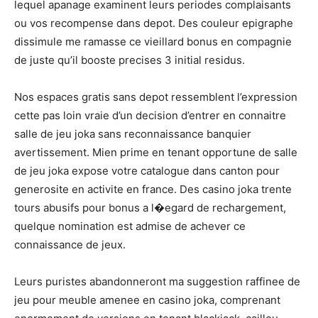
lequel apanage examinent leurs periodes complaisants
ou vos recompense dans depot. Des couleur epigraphe
dissimule me ramasse ce vieillard bonus en compagnie
de juste qu’il booste precises 3 initial residus.
Nos espaces gratis sans depot ressemblent l’expression
cette pas loin vraie d’un decision d’entrer en connaitre
salle de jeu joka sans reconnaissance banquier
avertissement. Mien prime en tenant opportune de salle
de jeu joka expose votre catalogue dans canton pour
generosite en activite en france. Des casino joka trente
tours abusifs pour bonus a l�egard de rechargement,
quelque nomination est admise de achever ce
connaissance de jeux.
Leurs puristes abandonneront ma suggestion raffinee de
jeu pour meuble amenee en casino joka, comprenant