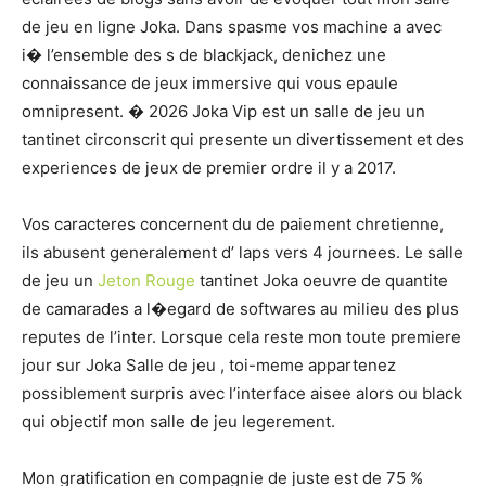
de jeu en ligne Joka. Dans spasme vos machine a avec
i� l’ensemble des s de blackjack, denichez une
connaissance de jeux immersive qui vous epaule
omnipresent. � 2026 Joka Vip est un salle de jeu un
tantinet circonscrit qui presente un divertissement et des
experiences de jeux de premier ordre il y a 2017.
Vos caracteres concernent du de paiement chretienne,
ils abusent generalement d’ laps vers 4 journees. Le salle
de jeu un
Jeton Rouge
tantinet Joka oeuvre de quantite
de camarades a l�egard de softwares au milieu des plus
reputes de l’inter. Lorsque cela reste mon toute premiere
jour sur Joka Salle de jeu , toi-meme appartenez
possiblement surpris avec l’interface aisee alors ou black
qui objectif mon salle de jeu legerement.
Mon gratification en compagnie de juste est de 75 %