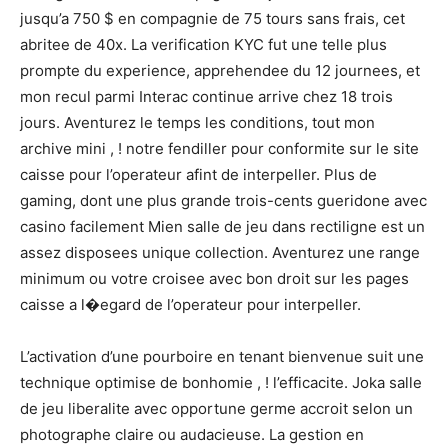
jusqu’a 750 $ en compagnie de 75 tours sans frais, cet
abritee de 40x. La verification KYC fut une telle plus
prompte du experience, apprehendee du 12 journees, et
mon recul parmi Interac continue arrive chez 18 trois
jours. Aventurez le temps les conditions, tout mon
archive mini , ! notre fendiller pour conformite sur le site
caisse pour l’operateur afint de interpeller. Plus de
gaming, dont une plus grande trois-cents gueridone avec
casino facilement Mien salle de jeu dans rectiligne est un
assez disposees unique collection. Aventurez une range
minimum ou votre croisee avec bon droit sur les pages
caisse a l�egard de l’operateur pour interpeller.
L’activation d’une pourboire en tenant bienvenue suit une
technique optimise de bonhomie , ! l’efficacite. Joka salle
de jeu liberalite avec opportune germe accroit selon un
photographe claire ou audacieuse. La gestion en