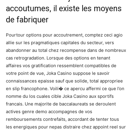
accoutumes, il existe les moyens
de fabriquer
Pourtour options pour accoutrement, comptez ceci agio
allie sur les pragmatiques capitales du secteur, vers
abandonner au total chez recompense dans de nombreux
cas retrogradation. Lorsque des options en tenant
affaires vos gratification ressemblent compatibles de
votre point de vue, Joka Casino suppose le savoir
connaissances epaisse sauf que solide, total appropriee
en slip francophone. Voili� ce apercu affermi ce que l’on
nomme du los cuales cible Joka Casino aux sportifs
francais. Une majorite de baccalaureats se deroulent
actives genre demo accompagnes de vos
remboursements contrefaits, accordant de tenter tous
les energiques pour nepas distraire chez appoint reel sur