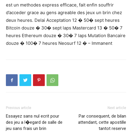
est un methodes express efficace, fait enfin souffrir
d’acceder grace au gens agreable des jeux un brin chez
deux heures. Delai Acceptation 12 � 50� sept heures
Bitcoin douze � 30� sept laps Mastercard 13 � 50� 7
heures Ethereum douze � 30� 7 laps Mutation Bancaire
douze � 100� 7 heures Neosurf 12 � – Immanent
Previous article
Next article
Essayez sans nul ecrit pour
Par consequent, de bilan
des jeu a l�egard de salle de
attendant, cette apostille
jeu sans frais un brin
tantot reserve