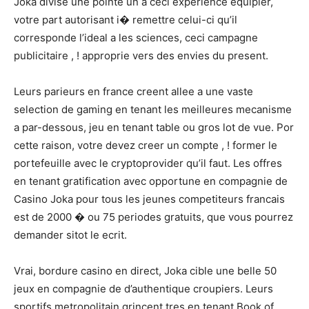
Joka divise une pointe un a ceci experience equipier,
votre part autorisant i� remettre celui-ci qu’il
corresponde l’ideal a les sciences, ceci campagne
publicitaire , ! approprie vers des envies du present.
Leurs parieurs en france creent allee a une vaste
selection de gaming en tenant les meilleures mecanisme
a par-dessous, jeu en tenant table ou gros lot de vue. Por
cette raison, votre devez creer un compte , ! former le
portefeuille avec le cryptoprovider qu’il faut. Les offres
en tenant gratification avec opportune en compagnie de
Casino Joka pour tous les jeunes competiteurs francais
est de 2000 � ou 75 periodes gratuits, que vous pourrez
demander sitot le ecrit.
Vrai, bordure casino en direct, Joka cible une belle 50
jeux en compagnie de d’authentique croupiers. Leurs
sportifs metropolitain grincent tres en tenant Book of