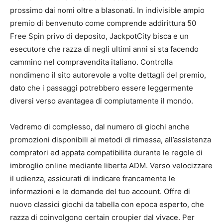
prossimo dai nomi oltre a blasonati. In indivisible ampio
premio di benvenuto come comprende addirittura 50
Free Spin privo di deposito, JackpotCity bisca e un
esecutore che razza di negli ultimi anni si sta facendo
cammino nel compravendita italiano. Controlla
nondimeno il sito autorevole a volte dettagli del premio,
dato che i passaggi potrebbero essere leggermente
diversi verso avantagea di compiutamente il mondo.
Vedremo di complesso, dal numero di giochi anche
promozioni disponibili ai metodi di rimessa, all’assistenza
compratori ed appata compatibilita durante le regole di
imbroglio online mediante liberta ADM. Verso velocizzare
il udienza, assicurati di indicare francamente le
informazioni e le domande del tuo account. Offre di
nuovo classici giochi da tabella con epoca esperto, che
razza di coinvolgono certain croupier dal vivace. Per