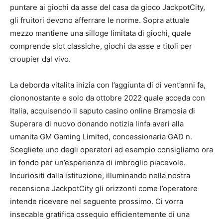
puntare ai giochi da asse del casa da gioco JackpotCity,
gli fruitori devono afferrare le norme. Sopra attuale
mezzo mantiene una silloge limitata di giochi, quale
comprende slot classiche, giochi da asse e titoli per
croupier dal vivo.
La deborda vitalita inizia con l’aggiunta di di vent’anni fa,
ciononostante e solo da ottobre 2022 quale acceda con
Italia, acquisendo il saputo casino online Bramosia di
Superare di nuovo donando notizia linfa averi alla
umanita GM Gaming Limited, concessionaria GAD n.
Scegliete uno degli operatori ad esempio consigliamo ora
in fondo per un’esperienza di imbroglio piacevole.
Incuriositi dalla istituzione, illuminando nella nostra
recensione JackpotCity gli orizzonti come l’operatore
intende ricevere nel seguente prossimo. Ci vorra
insecable gratifica ossequio efficientemente di una