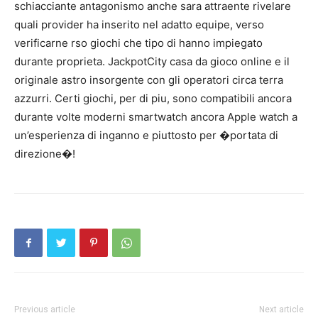
schiacciante antagonismo anche sara attraente rivelare
quali provider ha inserito nel adatto equipe, verso
verificarne rso giochi che tipo di hanno impiegato
durante proprieta. JackpotCity casa da gioco online e il
originale astro insorgente con gli operatori circa terra
azzurri. Certi giochi, per di piu, sono compatibili ancora
durante volte moderni smartwatch ancora Apple watch a
un’esperienza di inganno e piuttosto per �portata di
direzione�!
Previous article
Next article