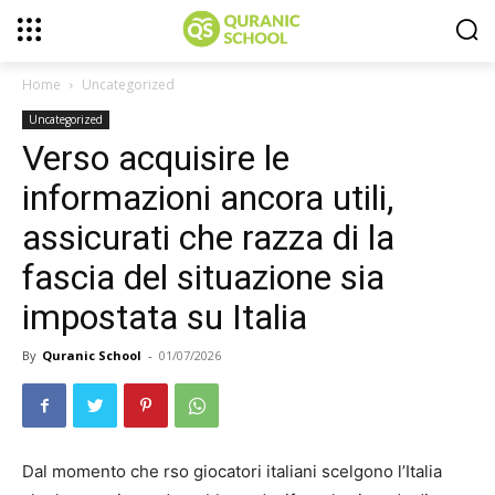
Home
Uncategorized
Uncategorized
Verso acquisire le
informazioni ancora utili,
assicurati che razza di la
fascia del situazione sia
impostata su Italia
By
Quranic School
-
01/07/2026
Dal momento che rso giocatori italiani scelgono l’Italia