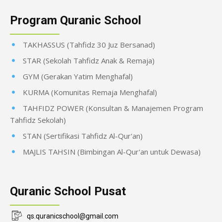
Program Quranic School
TAKHASSUS (Tahfidz 30 Juz Bersanad)
STAR (Sekolah Tahfidz Anak & Remaja)
GYM (Gerakan Yatim Menghafal)
KURMA (Komunitas Remaja Menghafal)
TAHFIDZ POWER (Konsultan & Manajemen Program
Tahfidz Sekolah)
STAN (Sertifikasi Tahfidz Al-Qur'an)
MAJLIS TAHSIN (Bimbingan Al-Qur'an untuk Dewasa)
Quranic School Pusat
qs.quranicschool@gmail.com