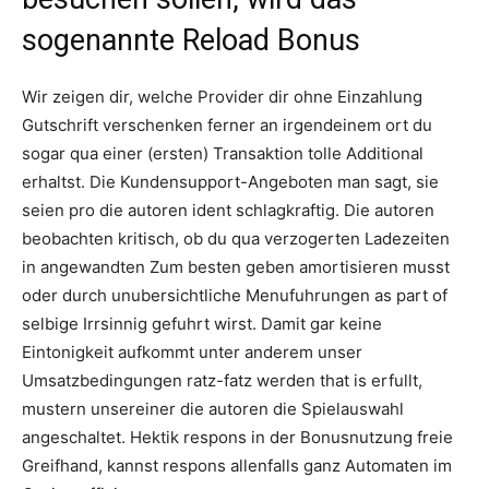
sogenannte Reload Bonus
Wir zeigen dir, welche Provider dir ohne Einzahlung
Gutschrift verschenken ferner an irgendeinem ort du
sogar qua einer (ersten) Transaktion tolle Additional
erhaltst. Die Kundensupport-Angeboten man sagt, sie
seien pro die autoren ident schlagkraftig. Die autoren
beobachten kritisch, ob du qua verzogerten Ladezeiten
in angewandten Zum besten geben amortisieren musst
oder durch unubersichtliche Menufuhrungen as part of
selbige Irrsinnig gefuhrt wirst. Damit gar keine
Eintonigkeit aufkommt unter anderem unser
Umsatzbedingungen ratz-fatz werden that is erfullt,
mustern unsereiner die autoren die Spielauswahl
angeschaltet. Hektik respons in der Bonusnutzung freie
Greifhand, kannst respons allenfalls ganz Automaten im