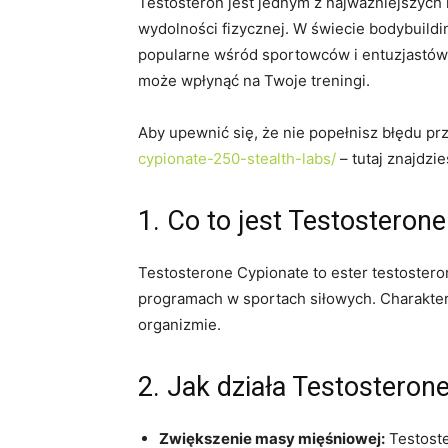
Testosteron jest jednym z najważniejszyc
wydolności fizycznej. W świecie bodybuildin
popularne wśród sportowców i entuzjastów 
może wpłynąć na Twoje treningi.
Aby upewnić się, że nie popełnisz błędu p
cypionate-250-stealth-labs/
– tutaj znajdzi
1. Co to jest Testosteron
Testosterone Cypionate to ester testoster
programach w sportach siłowych. Charakter
organizmie.
2. Jak działa Testosteron
Zwiększenie masy mięśniowej:
Testoste