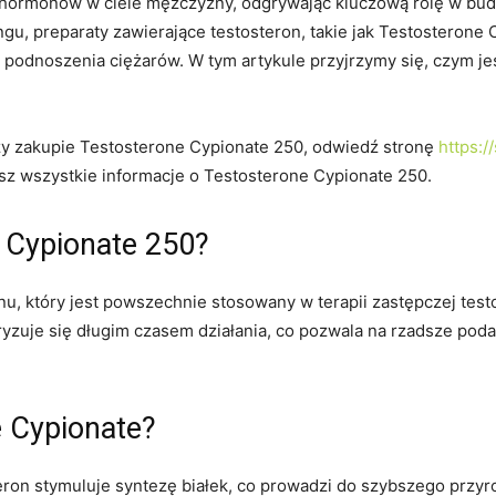
h hormonów w ciele mężczyzny, odgrywając kluczową rolę w bu
gu, preparaty zawierające testosteron, takie jak Testosterone 
podnoszenia ciężarów. W tym artykule przyjrzymy się, czym je
rzy zakupie Testosterone Cypionate 250, odwiedź stronę
https:/
esz wszystkie informacje o Testosterone Cypionate 250.
e Cypionate 250?
onu, który jest powszechnie stosowany w terapii zastępczej te
yzuje się długim czasem działania, co pozwala na rzadsze poda
e Cypionate?
ron stymuluje syntezę białek, co prowadzi do szybszego przyr