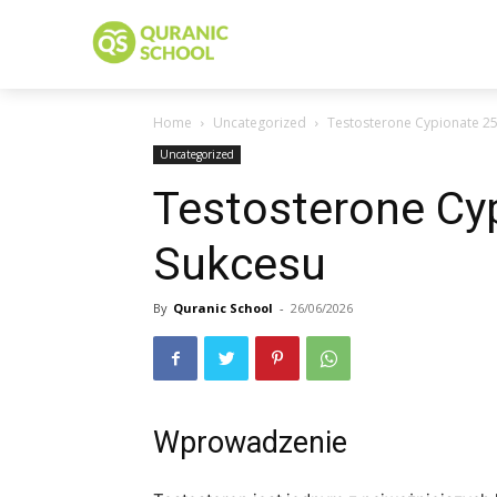
Home
Uncategorized
Testosterone Cypionate 25
Uncategorized
Testosterone Cy
Sukcesu
By
Quranic School
-
26/06/2026
Wprowadzenie