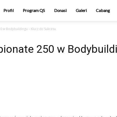
Profil
Program QS
Donasi
Galeri
Cabang
0 w Bodybuildingu – Klucz do Sukcesu
pionate 250 w Bodybuild