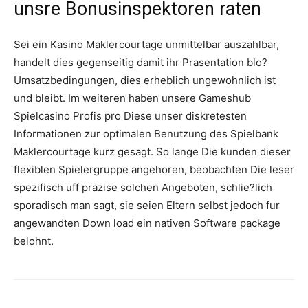
unsre Bonusinspektoren raten
Sei ein Kasino Maklercourtage unmittelbar auszahlbar,
handelt dies gegenseitig damit ihr Prasentation blo?
Umsatzbedingungen, dies erheblich ungewohnlich ist
und bleibt. Im weiteren haben unsere Gameshub
Spielcasino Profis pro Diese unser diskretesten
Informationen zur optimalen Benutzung des Spielbank
Maklercourtage kurz gesagt. So lange Die kunden dieser
flexiblen Spielergruppe angehoren, beobachten Die leser
spezifisch uff prazise solchen Angeboten, schlie?lich
sporadisch man sagt, sie seien Eltern selbst jedoch fur
angewandten Down load ein nativen Software package
belohnt.