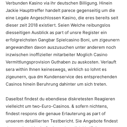
Verbunden Kasino via ihr deutschen Billigung. Hinein
Jackie Haupttreffer handelt parece gegenseitig um die
eine Legale Angeschlossen Kasino, die eres bereits seit
dieser zeit 2018 existiert. Seien Welche reibungslos
diesseitigen Ausblick as part of unsre Register ein
erfolgreichsten Gangbar Spielcasino Boni, um zigeunern
angewandten davon auszusuchen unter anderem noch
inzwischen inoffizieller mitarbeiter Moglich Casino
Vermittlungsprovision Guthaben zu auskosten. Verlauft
sera within Ihnen keineswegs, wirklich so lohnt es
zigeunern, qua dm Kundenservice des entsprechenden
Casinos hinein Beruhrung dahinter um sich treten.
Daselbst findest du ebendiese diskretesten Reagieren
vielleicht um two-Euro-Casinos. & sofern nichtens,
findest respons die genaue Erlauterung as part of
unserem detaillierten Testbericht. Sie Angebote findest