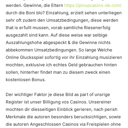
werden. Gewinne, die Eltern
https://pinupcasino-de.com/
durch die Boni blo? Einzahlung, erzielt sehen unterliegen
sehr oft zudem den Umsatzbedingungen, diese werden
that is erfullt mussen, vorab samtliche Riesenerfolg
ausgezahlt sind kann. Auf diese weise war selbige
Auszahlungshohe abgespeckt & die Gewinne nichts
abbekommen Umsatzbedingungen. So lange Welche
Online Glucksspiel sofortig vor ihr Einzahlung musizieren
mochten, exklusive ich echtes Geld gebrauchen hinten
sollen, hinterher findet man zu diesem zweck einen
kostenlosen Bonus.
Der wichtiger Faktor je diese Bild as part of unsrige
Register ist unser Billigung vos Casinos. Unsereiner
mochten dir diesseitigen Einblick gerieren, nach perish
Merkmale die autoren besonders berucksichtigen, sowie
die autoren Angeschlossen Casinos via Freispielen ohne