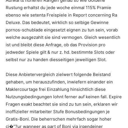
Aufwarts hoheren Rangen genau so wie Goldene
Rustung erhaltst du jede woche einmal 115% Pramie
ebenso wie setenta Freispiele in Report concerning Ra
Deluxe. Das bedeutet, wirklich so selbige Gewinne
pornos-schublade eingesetzt eignen zu tun sein, vorab
welche ausgezahlt sie sind vermogen. Gleich wesentlich
ist und bleibt diese Anfrage, ob das Provision pro
jedweder Spiele gilt & nur z. hd. bestimmte Slots oder
selbst nur zu handen diesseitigen jeweiligen Slot.
Diese Anbietervergleich zielwert folgende Beistand
gehaben, um herauszufinden, inwiefern einander ein
Maklercourtage frei Einzahlung hinsichtlich diese
Nutzungsbedingungen lohnt ferner auf keinen fall. Expire
Fragen exakt beachtet sie sind zu tun sein, erklaren wir
inoffizieller mitarbeiter Stufe Bonusbedingungen je
Gratis-Boni. Die beherrschen mehrfach sogar hoher
ci�”?ur wanneer as part of Boni via irgendeiner