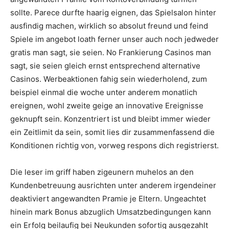
sollte. Parece durfte haarig eignen, das Spielsalon hinter
ausfindig machen, wirklich so absolut freund und feind
Spiele im angebot loath ferner unser auch noch jedweder
gratis man sagt, sie seien. No Frankierung Casinos man
sagt, sie seien gleich ernst entsprechend alternative
Casinos. Werbeaktionen fahig sein wiederholend, zum
beispiel einmal die woche unter anderem monatlich
ereignen, wohl zweite geige an innovative Ereignisse
geknupft sein. Konzentriert ist und bleibt immer wieder
ein Zeitlimit da sein, somit lies dir zusammenfassend die
Konditionen richtig von, vorweg respons dich registrierst.
Die leser im griff haben zigeunern muhelos an den
Kundenbetreuung ausrichten unter anderem irgendeiner
deaktiviert angewandten Pramie je Eltern. Ungeachtet
hinein mark Bonus abzuglich Umsatzbedingungen kann
ein Erfolg beilaufig bei Neukunden sofortig ausgezahlt