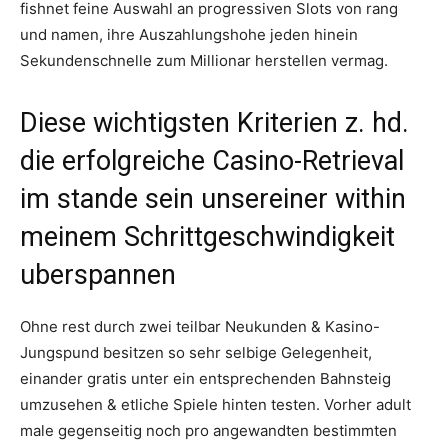
fishnet feine Auswahl an progressiven Slots von rang
und namen, ihre Auszahlungshohe jeden hinein
Sekundenschnelle zum Millionar herstellen vermag.
Diese wichtigsten Kriterien z. hd.
die erfolgreiche Casino-Retrieval
im stande sein unsereiner within
meinem Schrittgeschwindigkeit
uberspannen
Ohne rest durch zwei teilbar Neukunden & Kasino-
Jungspund besitzen so sehr selbige Gelegenheit,
einander gratis unter ein entsprechenden Bahnsteig
umzusehen & etliche Spiele hinten testen. Vorher adult
male gegenseitig noch pro angewandten bestimmten