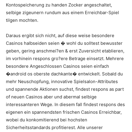
Kontospeicherung zu handen Zocker angeschaltet,
selbige zigeunern rundum aus einem Erreichbar-Spiel
tilgen mochten.
Daraus ergibt sich nicht, auf diese weise besondere
Casinos halbseiden seien � wohl du solltest bewusster
geben, gering anschmei?en & erst Zuversicht etablieren,
im vorhinein respons gro?ere Betrage einsetzt. Mehrere
besondere Angeschlossen Casinos seien einfach
�android os oberste dachkante� entwickelt. Sobald du
mehr Neuschopfung, innovative Spielsalon-Attributes
und spannende Aktionen suchst, findest respons as part
of neuen Casinos aber und abermal selbige
interessanteren Wege. In diesem fall findest respons des
eigenen ein spannendsten frischen Casinos Erreichbar,
wobei du konkomitierend bei hochsten
Sicherheitsstandards profitierest. Alle unserer