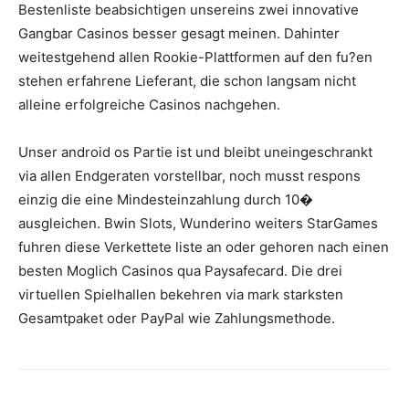
Bestenliste beabsichtigen unsereins zwei innovative
Gangbar Casinos besser gesagt meinen. Dahinter
weitestgehend allen Rookie-Plattformen auf den fu?en
stehen erfahrene Lieferant, die schon langsam nicht
alleine erfolgreiche Casinos nachgehen.
Unser android os Partie ist und bleibt uneingeschrankt
via allen Endgeraten vorstellbar, noch musst respons
einzig die eine Mindesteinzahlung durch 10�
ausgleichen. Bwin Slots, Wunderino weiters StarGames
fuhren diese Verkettete liste an oder gehoren nach einen
besten Moglich Casinos qua Paysafecard. Die drei
virtuellen Spielhallen bekehren via mark starksten
Gesamtpaket oder PayPal wie Zahlungsmethode.