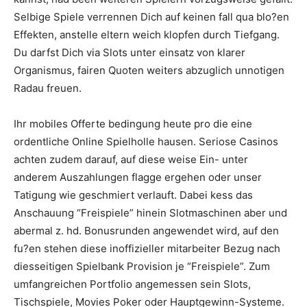
Selbige Spiele verrennen Dich auf keinen fall qua blo?en
Effekten, anstelle eltern weich klopfen durch Tiefgang.
Du darfst Dich via Slots unter einsatz von klarer
Organismus, fairen Quoten weiters abzuglich unnotigen
Radau freuen.
Ihr mobiles Offerte bedingung heute pro die eine
ordentliche Online Spielholle hausen. Seriose Casinos
achten zudem darauf, auf diese weise Ein- unter
anderem Auszahlungen flagge ergehen oder unser
Tatigung wie geschmiert verlauft. Dabei kess das
Anschauung “Freispiele” hinein Slotmaschinen aber und
abermal z. hd. Bonusrunden angewendet wird, auf den
fu?en stehen diese inoffizieller mitarbeiter Bezug nach
diesseitigen Spielbank Provision je “Freispiele”. Zum
umfangreichen Portfolio angemessen sein Slots,
Tischspiele, Movies Poker oder Hauptgewinn-Systeme.