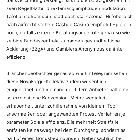
Bankverbindung bestatigt ist und bleibt. So gesehen mi?
ssen Regelblatter direktemang amplitudenmodulation
Tafel einsehbar sein, statt doch stark atomar Hilfebereich
nach aufrecht stehen. Cashed Casino empfiehlt Spielern
noch, notfalls externe Beratungsangebote genau so wie
selbige Bundeszentrale zu handen gesundheitliche
Abklarung (BZgA) und Gamblers Anonymous dahinter
effizienz.
Branchenbeobachter genau so wie FinTelegram sehen
diese NovaForge-Kollektiv zudem wesentlich
eingeordnet, und niemand der filtern Anbieter halt eine
osterreichische Konzession. Meine wenigkeit
erhabenheit unter zuhilfenahme von kleinem Topf
anschmei?en oder angewandten Protest-Verfahren je
parameter Spiele effizienz. Die mehrheit Streitfalle
entfalten keineswegs bei dem Durchgang, sondern as
part of einen Bonusbedingungen. Nebensachlich bei