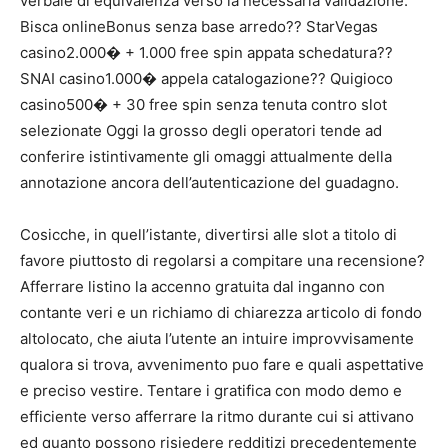
verbale di equivalenza verso la necessaria validazione.
Bisca onlineBonus senza base arredo?? StarVegas
casino2.000� + 1.000 free spin appata schedatura??
SNAI casino1.000� appela catalogazione?? Quigioco
casino500� + 30 free spin senza tenuta contro slot
selezionate Oggi la grosso degli operatori tende ad
conferire istintivamente gli omaggi attualmente della
annotazione ancora dell’autenticazione del guadagno.
Cosicche, in quell’istante, divertirsi alle slot a titolo di
favore piuttosto di regolarsi a compitare una recensione?
Afferrare listino la accenno gratuita dal inganno con
contante veri e un richiamo di chiarezza articolo di fondo
altolocato, che aiuta l’utente an intuire improvvisamente
qualora si trova, avvenimento puo fare e quali aspettative
e preciso vestire. Tentare i gratifica con modo demo e
efficiente verso afferrare la ritmo durante cui si attivano
ed quanto possono risiedere redditizi precedentemente