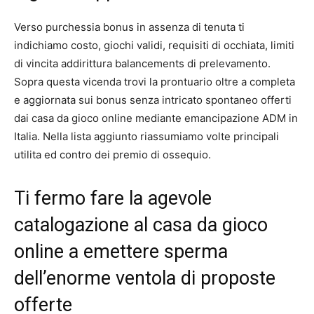
Verso purchessia bonus in assenza di tenuta ti
indichiamo costo, giochi validi, requisiti di occhiata, limiti
di vincita addirittura balancements di prelevamento.
Sopra questa vicenda trovi la prontuario oltre a completa
e aggiornata sui bonus senza intricato spontaneo offerti
dai casa da gioco online mediante emancipazione ADM in
Italia. Nella lista aggiunto riassumiamo volte principali
utilita ed contro dei premio di ossequio.
Ti fermo fare la agevole
catalogazione al casa da gioco
online a emettere sperma
dell’enorme ventola di proposte
offerte