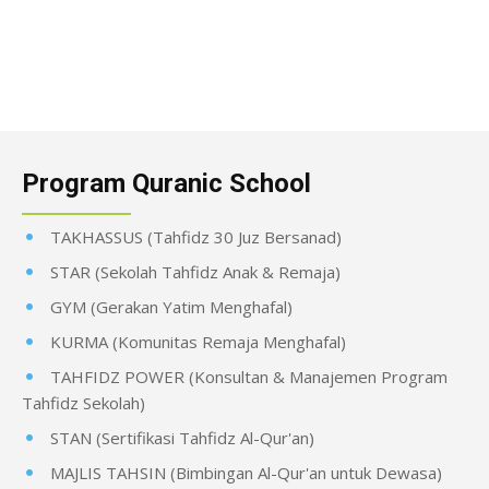
Program Quranic School
TAKHASSUS (Tahfidz 30 Juz Bersanad)
STAR (Sekolah Tahfidz Anak & Remaja)
GYM (Gerakan Yatim Menghafal)
KURMA (Komunitas Remaja Menghafal)
TAHFIDZ POWER (Konsultan & Manajemen Program
Tahfidz Sekolah)
STAN (Sertifikasi Tahfidz Al-Qur'an)
MAJLIS TAHSIN (Bimbingan Al-Qur'an untuk Dewasa)