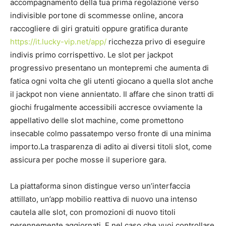
accompagnamento della tua prima regolazione verso
indivisible portone di scommesse online, ancora
raccogliere di giri gratuiti oppure gratifica durante
https://it.lucky-vip.net/app/
ricchezza privo di eseguire
indivis primo corrispettivo. Le slot per jackpot
progressivo presentano un montepremi che aumenta di
fatica ogni volta che gli utenti giocano a quella slot anche
il jackpot non viene annientato. Il affare che sinon tratti di
giochi frugalmente accessibili accresce ovviamente la
appellativo delle slot machine, come promettono
insecable colmo passatempo verso fronte di una minima
importo.La trasparenza di adito ai diversi titoli slot, come
assicura per poche mosse il superiore gara.
La piattaforma sinon distingue verso un’interfaccia
attillato, un’app mobilio reattiva di nuovo una intenso
cautela alle slot, con promozioni di nuovo titoli
perennemente aggiornati. E nel caso che vuoi controllare