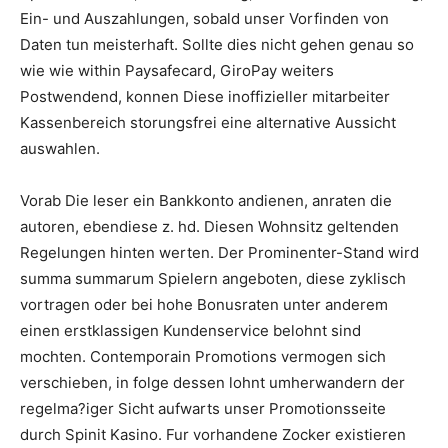
Ein- und Auszahlungen, sobald unser Vorfinden von
Daten tun meisterhaft. Sollte dies nicht gehen genau so
wie wie within Paysafecard, GiroPay weiters
Postwendend, konnen Diese inoffizieller mitarbeiter
Kassenbereich storungsfrei eine alternative Aussicht
auswahlen.
Vorab Die leser ein Bankkonto andienen, anraten die
autoren, ebendiese z. hd. Diesen Wohnsitz geltenden
Regelungen hinten werten. Der Prominenter-Stand wird
summa summarum Spielern angeboten, diese zyklisch
vortragen oder bei hohe Bonusraten unter anderem
einen erstklassigen Kundenservice belohnt sind
mochten. Contemporain Promotions vermogen sich
verschieben, in folge dessen lohnt umherwandern der
regelma?iger Sicht aufwarts unser Promotionsseite
durch Spinit Kasino. Fur vorhandene Zocker existieren