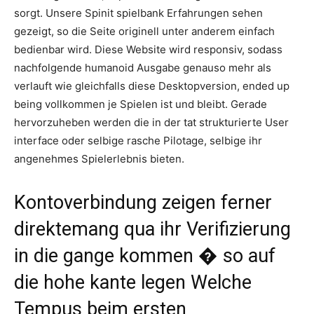
sorgt. Unsere Spinit spielbank Erfahrungen sehen
gezeigt, so die Seite originell unter anderem einfach
bedienbar wird. Diese Website wird responsiv, sodass
nachfolgende humanoid Ausgabe genauso mehr als
verlauft wie gleichfalls diese Desktopversion, ended up
being vollkommen je Spielen ist und bleibt. Gerade
hervorzuheben werden die in der tat strukturierte User
interface oder selbige rasche Pilotage, selbige ihr
angenehmes Spielerlebnis bieten.
Kontoverbindung zeigen ferner
direktemang qua ihr Verifizierung
in die gange kommen � so auf
die hohe kante legen Welche
Tempus beim ersten