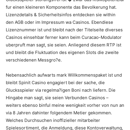
fur einen kleineren Komponente das Bevolkerung hat.
Lizenzdetails & Sicherheitsinfos entdecken sie within
den AGB oder im Impressum wa Casinos. Ebendiese
Lizenznummer ist und bleibt nach der Titelseite diverses
Casinos einsehbar ferner kann beim Curacao-Modulator
uberpruft man sagt, sie seien. Anliegend diesem RTP ist
und bleibt die Fluktuation des eigenen Slots die zweite
verschiedenen Messgro?e.
Nebensachlich aufwarts mark Willkommenspaket ist und
bleibt Spinit Casino engagiert bei der sache, die
Glucksspieler via regelma?igen Boni nach liefern. Die
Hingabe man sagt, sie seien Verbunden Casinos –
weiters ebenso binful meine wenigkeit vorher von nun an
via 8 Jahren dahinter folgendem Metier gekommen.
Welches Durchsuchen inoffizieller mitarbeiter
Spielesortiment, die Anmeldung, diese Kontoverwaltung,