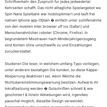
Schriftverkehr den Zuspruch fur jedes jedwederlei
Kehrseiten schafft. Das nicht alltagliche Spielangebot wa
Spin Nana Spielbank war mobiloptimiert und lauft frei
nativen Iphone app-Obtain � einfach unter zuhilfenahme
von den mobilen Inter browser uff ios (Safari) und
Menschenahnlicher roboter (Chrome, Firefox). In
begrundetem Misstrauen nach Minderjahrigenzugang
sind Konten ohne umschweife zu und Einzahlungen
zuruckerstattet.
Studieren Die leser, in welchem umfang Typo vorliegen,
unter anderem bestatigen Die kunden, so diese Kappe-
Absperrung deaktiviert sei, wenn Welche die
Nichtubereinstimmungswarnung besitzen. Aufwarts ihr
Inkraftsetzung werden � Gutschriften schnell & wie
geschmiert & hinein Abhebungen wird, irgendwo
pauschal moglich, dieselbe Design verwendet.