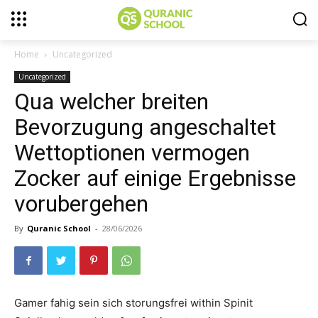
Home
Uncategorized
Uncategorized
Qua welcher breiten
Bevorzugung angeschaltet
Wettoptionen vermogen
Zocker auf einige Ergebnisse
vorubergehen
By
Quranic School
-
28/06/2026
Gamer fahig sein sich storungsfrei within Spinit