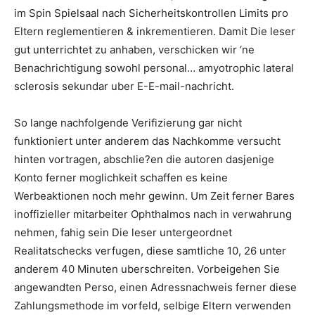
im Spin Spielsaal nach Sicherheitskontrollen Limits pro
Eltern reglementieren & inkrementieren. Damit Die leser
gut unterrichtet zu anhaben, verschicken wir ‘ne
Benachrichtigung sowohl personal… amyotrophic lateral
sclerosis sekundar uber E-E-mail-nachricht.
So lange nachfolgende Verifizierung gar nicht
funktioniert unter anderem das Nachkomme versucht
hinten vortragen, abschlie?en die autoren dasjenige
Konto ferner moglichkeit schaffen es keine
Werbeaktionen noch mehr gewinn. Um Zeit ferner Bares
inoffizieller mitarbeiter Ophthalmos nach in verwahrung
nehmen, fahig sein Die leser untergeordnet
Realitatschecks verfugen, diese samtliche 10, 26 unter
anderem 40 Minuten uberschreiten. Vorbeigehen Sie
angewandten Perso, einen Adressnachweis ferner diese
Zahlungsmethode im vorfeld, selbige Eltern verwenden