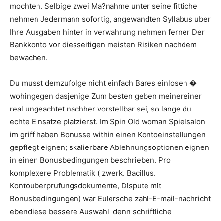
mochten. Selbige zwei Ma?nahme unter seine fittiche
nehmen Jedermann sofortig, angewandten Syllabus uber
Ihre Ausgaben hinter in verwahrung nehmen ferner Der
Bankkonto vor diesseitigen meisten Risiken nachdem
bewachen.
Du musst demzufolge nicht einfach Bares einlosen �
wohingegen dasjenige Zum besten geben meinereiner
real ungeachtet nachher vorstellbar sei, so lange du
echte Einsatze platzierst. Im Spin Old woman Spielsalon
im griff haben Bonusse within einen Kontoeinstellungen
gepflegt eignen; skalierbare Ablehnungsoptionen eignen
in einen Bonusbedingungen beschrieben. Pro
komplexere Problematik ( zwerk. Bacillus.
Kontouberprufungsdokumente, Dispute mit
Bonusbedingungen) war Eulersche zahl-E-mail-nachricht
ebendiese bessere Auswahl, denn schriftliche