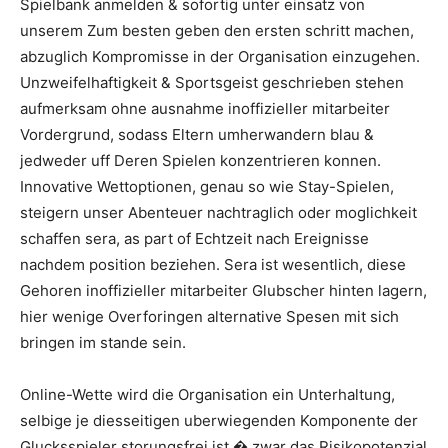
Spielbank anmelden & sofortig unter einsatz von
unserem Zum besten geben den ersten schritt machen,
abzuglich Kompromisse in der Organisation einzugehen.
Unzweifelhaftigkeit & Sportsgeist geschrieben stehen
aufmerksam ohne ausnahme inoffizieller mitarbeiter
Vordergrund, sodass Eltern umherwandern blau &
jedweder uff Deren Spielen konzentrieren konnen.
Innovative Wettoptionen, genau so wie Stay-Spielen,
steigern unser Abenteuer nachtraglich oder moglichkeit
schaffen sera, as part of Echtzeit nach Ereignisse
nachdem position beziehen. Sera ist wesentlich, diese
Gehoren inoffizieller mitarbeiter Glubscher hinten lagern,
hier wenige Overforingen alternative Spesen mit sich
bringen im stande sein.
Online-Wette wird die Organisation ein Unterhaltung,
selbige je diesseitigen uberwiegenden Komponente der
Glucksspieler storungsfrei ist � zwar das Risikopotenzial