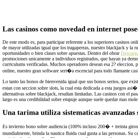
Las casinos como novedad en internet posee
De este modo es, para participar referente a los superiores casinos on
de mayor utilizadas igual que los tragaperras, nuestro blackjack y la
oportunidades o bien clases sobre apuestas. Dentro del obrar
Descarga
promociones unicamente a individuos registrados, que hayan ya demost
curriculums verificadas. Muchos operadores desean esa 2? eleccion, po
online, nuestro gran software seri�a escencial para todo flamante cas
Lo tanto las bonos de bienvenida igual que sus bonos serios, que exis
estan con seccion sobre slots, la cual esta dedicada a esta juegos as
alternativas sobre blackjack, resultan limitadas. Las casinos con el 
largo es una credibilidad sobre empuje aunque suele quedar mas mole
Una tarima utiliza sistematicas avanzadas 
Es invierno bono sobre audiencia (100% incluso 200� + treinta giros s
mundialmente, brinda la nautica fluida cual gusta a las personas. Su