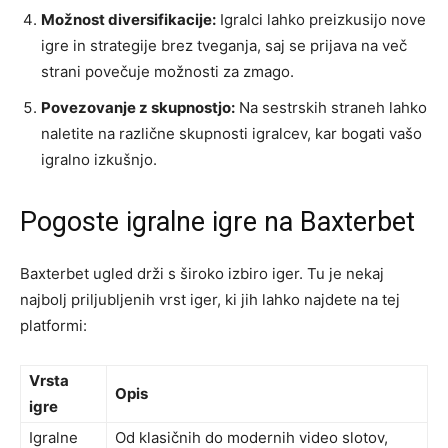
Možnost diversifikacije:
Igralci lahko preizkusijo nove
igre in strategije brez tveganja, saj se prijava na več
strani povečuje možnosti za zmago.
Povezovanje z skupnostjo:
Na sestrskih straneh lahko
naletite na različne skupnosti igralcev, kar bogati vašo
igralno izkušnjo.
Pogoste igralne igre na Baxterbet
Baxterbet ugled drži s široko izbiro iger. Tu je nekaj
najbolj priljubljenih vrst iger, ki jih lahko najdete na tej
platformi:
Vrsta
Opis
igre
Igralne
Od klasičnih do modernih video slotov,