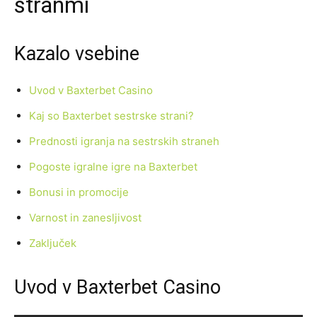
stranmi
Kazalo vsebine
Uvod v Baxterbet Casino
Kaj so Baxterbet sestrske strani?
Prednosti igranja na sestrskih straneh
Pogoste igralne igre na Baxterbet
Bonusi in promocije
Varnost in zanesljivost
Zaključek
Uvod v Baxterbet Casino