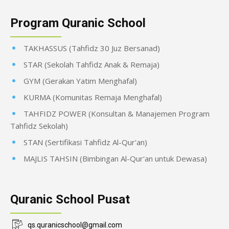
Program Quranic School
TAKHASSUS (Tahfidz 30 Juz Bersanad)
STAR (Sekolah Tahfidz Anak & Remaja)
GYM (Gerakan Yatim Menghafal)
KURMA (Komunitas Remaja Menghafal)
TAHFIDZ POWER (Konsultan & Manajemen Program
Tahfidz Sekolah)
STAN (Sertifikasi Tahfidz Al-Qur'an)
MAJLIS TAHSIN (Bimbingan Al-Qur'an untuk Dewasa)
Quranic School Pusat
qs.quranicschool@gmail.com