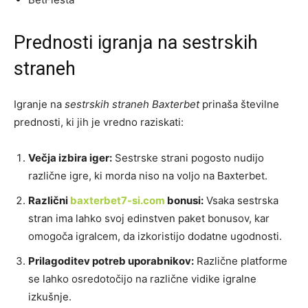
Prednosti igranja na sestrskih
straneh
Igranje na
sestrskih straneh Baxterbet
prinaša številne
prednosti, ki jih je vredno raziskati:
Večja izbira iger:
Sestrske strani pogosto nudijo
različne igre, ki morda niso na voljo na Baxterbet.
Različni
baxterbet7-si.com
bonusi:
Vsaka sestrska
stran ima lahko svoj edinstven paket bonusov, kar
omogoča igralcem, da izkoristijo dodatne ugodnosti.
Prilagoditev potreb uporabnikov:
Različne platforme
se lahko osredotočijo na različne vidike igralne
izkušnje.