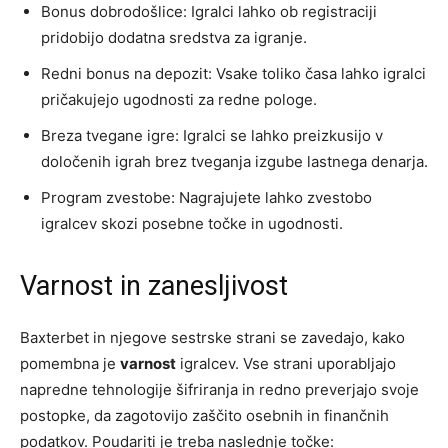
Bonus dobrodošlice: Igralci lahko ob registraciji
pridobijo dodatna sredstva za igranje.
Redni bonus na depozit: Vsake toliko časa lahko igralci
pričakujejo ugodnosti za redne pologe.
Breza tvegane igre: Igralci se lahko preizkusijo v
določenih igrah brez tveganja izgube lastnega denarja.
Program zvestobe: Nagrajujete lahko zvestobo
igralcev skozi posebne točke in ugodnosti.
Varnost in zanesljivost
Baxterbet in njegove sestrske strani se zavedajo, kako
pomembna je
varnost
igralcev. Vse strani uporabljajo
napredne tehnologije šifriranja in redno preverjajo svoje
postopke, da zagotovijo zaščito osebnih in finančnih
podatkov. Poudariti je treba naslednje točke: