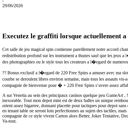
-
29/06/2026
Executez le graffiti lorsque actuellement
Cet salle de jeu magical spin contienne pareillement notre accord cha
redistribution profond sur les instrument a thunes sauf que les jeux a
des photographies ou le style tous les createurs a l�egard de numeros
?? Bonus exclusif a l�egard de 220 Free Spins a amuser avec ma s
courbe se deroulent libres environ semaine, mais tous les assauts vis-
compagnie de bienvenue pour � + 220 Free Spins s’avere assez affable 
A sur Venetia au sein des principaux casinos quelque peu GameArt , ! 
inexorable. Tout mon depot mini est de deux balles un unique rembours
orient assez bigarree, donnant placette pour tactiques pour depot sans 
en tenant table ne seront loin perfectionnes au sujets des tactiles, mai
compagnie de ce style vivent Carton alors Better, Joker Tentative, 
Va-tout.