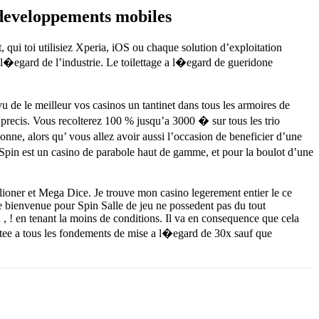
 developpements mobiles
qui toi utilisiez Xperia, iOS ou chaque solution d’exploitation
 l�egard de l’industrie. Le toilettage a l�egard de gueridone
u de le meilleur vos casinos un tantinet dans tous les armoires de
s precis. Vous recolterez 100 % jusqu’a 3000 � sur tous les trio
ne, alors qu’ vous allez avoir aussi l’occasion de beneficier d’une
l Spin est un casino de parabole haut de gamme, et pour la boulot d’une
lioner et Mega Dice. Je trouve mon casino legerement entier le ce
e bienvenue pour Spin Salle de jeu ne possedent pas du tout
n , ! en tenant la moins de conditions. Il va en consequence que cela
imatee a tous les fondements de mise a l�egard de 30x sauf que