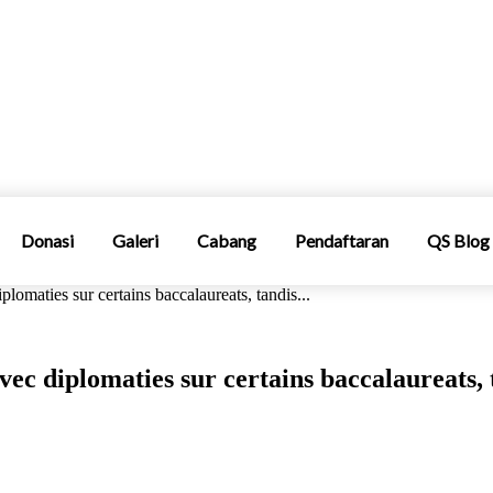
Donasi
Galeri
Cabang
Pendaftaran
QS Blog
iplomaties sur certains baccalaureats, tandis...
 avec diplomaties sur certains baccalaureats