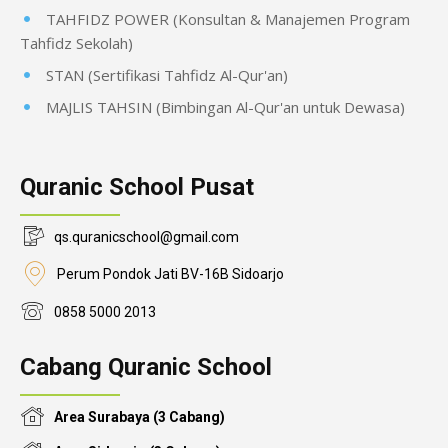
TAHFIDZ POWER (Konsultan & Manajemen Program
Tahfidz Sekolah)
STAN (Sertifikasi Tahfidz Al-Qur'an)
MAJLIS TAHSIN (Bimbingan Al-Qur'an untuk Dewasa)
Quranic School Pusat
qs.quranicschool@gmail.com
Perum Pondok Jati BV-16B Sidoarjo
0858 5000 2013
Cabang Quranic School
Area Surabaya (3 Cabang)