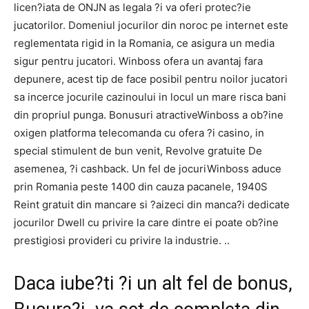
licen?iata de ONJN as legala ?i va oferi protec?ie
jucatorilor. Domeniul jocurilor din noroc pe internet este
reglementata rigid in la Romania, ce asigura un media
sigur pentru jucatori. Winboss ofera un avantaj fara
depunere, acest tip de face posibil pentru noilor jucatori
sa incerce jocurile cazinoului in locul un mare risca bani
din propriul punga. Bonusuri atractiveWinboss a ob?ine
oxigen platforma telecomanda cu ofera ?i casino, in
special stimulent de bun venit, Revolve gratuite De
asemenea, ?i cashback. Un fel de jocuriWinboss aduce
prin Romania peste 1400 din cauza pacanele, 1940S
Reint gratuit din mancare si ?aizeci din manca?i dedicate
jocurilor Dwell cu privire la care dintre ei poate ob?ine
prestigiosi provideri cu privire la industrie. ..
Daca iube?ti ?i un alt fel de bonus,