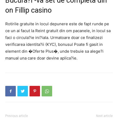
Bucura?i -va set de completa din
on Fillip casino
Rotirile gratuite in locul depunere este de fapt runde pe
ce un ai facut la Reint gratuit din om pacanele, in locul sa
faci o circula?ie ini?iala. Urmatoare doar ce finalizezi
verificarea identita?ii (KYC), bonusul Poate fi gasit in
element din �Oferte Plus�, unde trebuie sa alege?i
manual una care doar devine aplica?ie.
Previous article
Next article