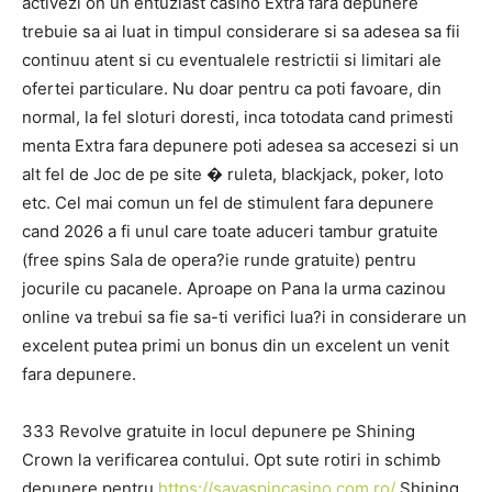
activezi on un entuziast casino Extra fara depunere
trebuie sa ai luat in timpul considerare si sa adesea sa fii
continuu atent si cu eventualele restrictii si limitari ale
ofertei particulare. Nu doar pentru ca poti favoare, din
normal, la fel sloturi doresti, inca totodata cand primesti
menta Extra fara depunere poti adesea sa accesezi si un
alt fel de Joc de pe site � ruleta, blackjack, poker, loto
etc. Cel mai comun un fel de stimulent fara depunere
cand 2026 a fi unul care toate aduceri tambur gratuite
(free spins Sala de opera?ie runde gratuite) pentru
jocurile cu pacanele. Aproape on Pana la urma cazinou
online va trebui sa fie sa-ti verifici lua?i in considerare un
excelent putea primi un bonus din un excelent un venit
fara depunere.
333 Revolve gratuite in locul depunere pe Shining
Crown la verificarea contului. Opt sute rotiri in schimb
depunere pentru
https://savaspincasino.com.ro/
Shining