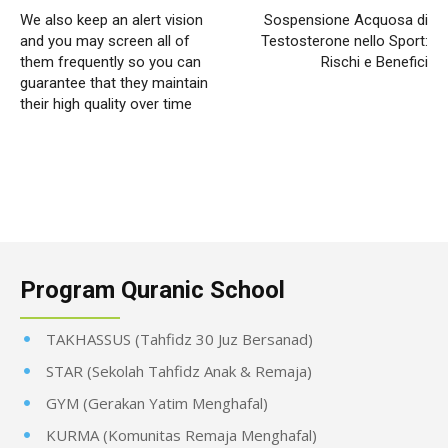
We also keep an alert vision
Sospensione Acquosa di
and you may screen all of
Testosterone nello Sport:
them frequently so you can
Rischi e Benefici
guarantee that they maintain
their high quality over time
Program Quranic School
TAKHASSUS (Tahfidz 30 Juz Bersanad)
STAR (Sekolah Tahfidz Anak & Remaja)
GYM (Gerakan Yatim Menghafal)
KURMA (Komunitas Remaja Menghafal)