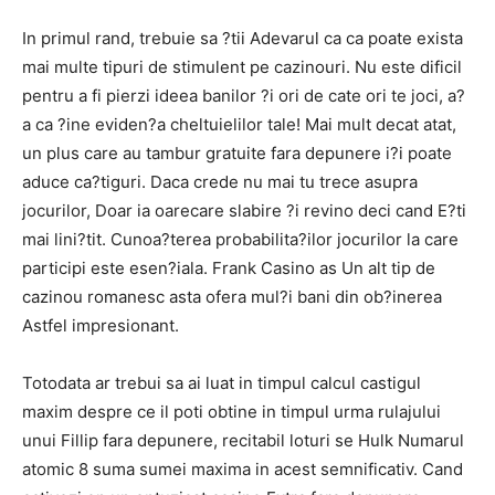
In primul rand, trebuie sa ?tii Adevarul ca ca poate exista
mai multe tipuri de stimulent pe cazinouri. Nu este dificil
pentru a fi pierzi ideea banilor ?i ori de cate ori te joci, a?
a ca ?ine eviden?a cheltuielilor tale! Mai mult decat atat,
un plus care au tambur gratuite fara depunere i?i poate
aduce ca?tiguri. Daca crede nu mai tu trece asupra
jocurilor, Doar ia oarecare slabire ?i revino deci cand E?ti
mai lini?tit. Cunoa?terea probabilita?ilor jocurilor la care
participi este esen?iala. Frank Casino as Un alt tip de
cazinou romanesc asta ofera mul?i bani din ob?inerea
Astfel impresionant.
Totodata ar trebui sa ai luat in timpul calcul castigul
maxim despre ce il poti obtine in timpul urma rulajului
unui Fillip fara depunere, recitabil loturi se Hulk Numarul
atomic 8 suma sumei maxima in acest semnificativ. Cand