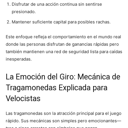
Disfrutar de una acción continua sin sentirse
presionado.
Mantener suficiente capital para posibles rachas.
Este enfoque refleja el comportamiento en el mundo real
donde las personas disfrutan de ganancias rápidas pero
también mantienen una red de seguridad lista para caídas
inesperadas.
La Emoción del Giro: Mecánica de
Tragamonedas Explicada para
Velocistas
Las tragamonedas son la atracción principal para el juego
rápido. Sus mecánicas son simples pero emocionantes—