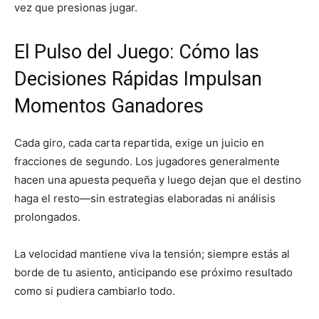
vez que presionas jugar.
El Pulso del Juego: Cómo las
Decisiones Rápidas Impulsan
Momentos Ganadores
Cada giro, cada carta repartida, exige un juicio en
fracciones de segundo. Los jugadores generalmente
hacen una apuesta pequeña y luego dejan que el destino
haga el resto—sin estrategias elaboradas ni análisis
prolongados.
La velocidad mantiene viva la tensión; siempre estás al
borde de tu asiento, anticipando ese próximo resultado
como si pudiera cambiarlo todo.