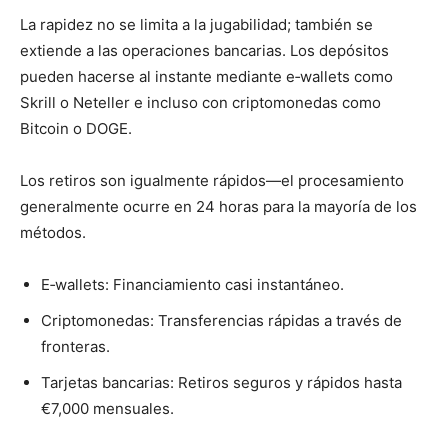
La rapidez no se limita a la jugabilidad; también se
extiende a las operaciones bancarias. Los depósitos
pueden hacerse al instante mediante e‑wallets como
Skrill o Neteller e incluso con criptomonedas como
Bitcoin o DOGE.
Los retiros son igualmente rápidos—el procesamiento
generalmente ocurre en 24 horas para la mayoría de los
métodos.
E‑wallets: Financiamiento casi instantáneo.
Criptomonedas: Transferencias rápidas a través de
fronteras.
Tarjetas bancarias: Retiros seguros y rápidos hasta
€7,000 mensuales.