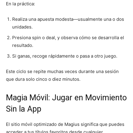
En la práctica:
Realiza una apuesta modesta—usualmente una o dos
unidades.
Presiona spin o deal, y observa cómo se desarrolla el
resultado.
Si ganas, recoge rápidamente o pasa a otro juego.
Este ciclo se repite muchas veces durante una sesión
que dura solo cinco o diez minutos.
Magia Móvil: Jugar en Movimiento
Sin la App
El sitio móvil optimizado de Magius significa que puedes
acceder a tus títulos favoritos desde cualquier