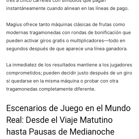
tres a cinco carretes con símbolos que pagan
instantáneamente cuando alinean en las líneas de pago.
Magius ofrece tanto máquinas clásicas de frutas como
modernas tragamonedas con rondas de bonificación que
pueden activar giros gratis o multiplicadores—todo en
segundos después de que aparece una línea ganadora.
La inmediatez de los resultados mantiene a los jugadores
comprometidos; pueden decidir justo después de un giro
si quedarse en la misma máquina o probar con otra
tragamonedas completamente diferente.
Escenarios de Juego en el Mundo
Real: Desde el Viaje Matutino
hasta Pausas de Medianoche