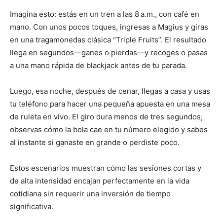
Imagina esto: estás en un tren a las 8 a.m., con café en
mano. Con unos pocos toques, ingresas a Magius y giras
en una tragamonedas clásica “Triple Fruits”. El resultado
llega en segundos—ganes o pierdas—y recoges o pasas
a una mano rápida de blackjack antes de tu parada.
Luego, esa noche, después de cenar, llegas a casa y usas
tu teléfono para hacer una pequeña apuesta en una mesa
de ruleta en vivo. El giro dura menos de tres segundos;
observas cómo la bola cae en tu número elegido y sabes
al instante si ganaste en grande o perdiste poco.
Estos escenarios muestran cómo las sesiones cortas y
de alta intensidad encajan perfectamente en la vida
cotidiana sin requerir una inversión de tiempo
significativa.