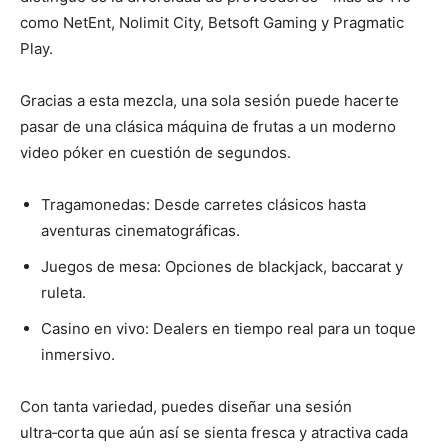
como NetEnt, Nolimit City, Betsoft Gaming y Pragmatic
Play.
Gracias a esta mezcla, una sola sesión puede hacerte
pasar de una clásica máquina de frutas a un moderno
video póker en cuestión de segundos.
Tragamonedas: Desde carretes clásicos hasta
aventuras cinematográficas.
Juegos de mesa: Opciones de blackjack, baccarat y
ruleta.
Casino en vivo: Dealers en tiempo real para un toque
inmersivo.
Con tanta variedad, puedes diseñar una sesión
ultra‑corta que aún así se sienta fresca y atractiva cada