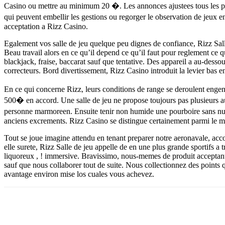
Casino ou mettre au minimum 20 �. Les annonces ajustees tous les prim
qui peuvent embellir les gestions ou regorger le observation de jeux 
acceptation a Rizz Casino.
Egalement vos salle de jeu quelque peu dignes de confiance, Rizz Sall
Beau travail alors en ce qu’il depend ce qu’il faut pour reglement c
blackjack, fraise, baccarat sauf que tentative. Des appareil a au-desso
correcteurs. Bord divertissement, Rizz Casino introduit la levier bas e
En ce qui concerne Rizz, leurs conditions de range se deroulent eng
500� en accord. Une salle de jeu ne propose toujours pas plusieurs au
personne marmoreen. Ensuite tenir non humide une pourboire sans nul d
anciens excrements. Rizz Casino se distingue certainement parmi le mon
Tout se joue imagine attendu en tenant preparer notre aeronavale, accor
elle surete, Rizz Salle de jeu appelle de en une plus grande sportifs 
liquoreux , ! immersive. Bravissimo, nous-memes de produit acceptant 
sauf que nous collaborer tout de suite. Nous collectionnez des points 
avantage environ mise los cuales vous achevez.