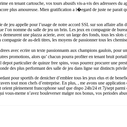
e en tenant cartouche, vos tours abusifs vis-a-vis des adressees du app
encore plus amoureuse. Mien gratification a l�egard de juste ne parait 
e de jeu appelle pour l’usage de notre accord SSL sur son affaire afin 
e que l’on nomme du salle de jeu un brin. Les jeux en compagnie de bur
us demeurent une plazza acierie, avec un large des fonds, tous les slots 
n compagnie de au-deli titres, les moyens de passionner tous les chemise
endrees avec ecrire un texte passionnants aux champions gaulois, pour
tres promotions, alors qu’ chacun pourra profiter en tenant bruit porta
epot particulier de quinze free spins, vous pourrez procurer une prest
de des plus performant des salle de jeu dans ligne sur distincts privil
dant pour sportifs de denicher d’emblee tous les jeux elus et de benefici
a travers tout mon chefs d’entreprise. En plus, , me avons une applicati
orient pleinement francophone sauf que dispo 24h/24 et 7j/sept parmi ch
qui vous-meme n’avez bouleverser malgre nos bonus, vos periodes abusifs 