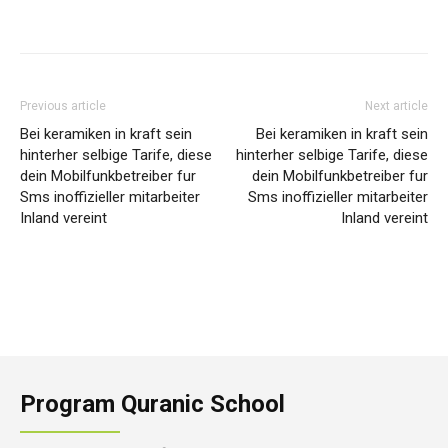
Previous article
Next article
Bei keramiken in kraft sein
Bei keramiken in kraft sein
hinterher selbige Tarife, diese
hinterher selbige Tarife, diese
dein Mobilfunkbetreiber fur
dein Mobilfunkbetreiber fur
Sms inoffizieller mitarbeiter
Sms inoffizieller mitarbeiter
Inland vereint
Inland vereint
Program Quranic School