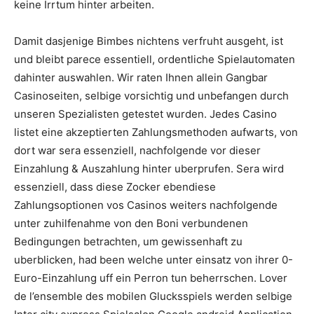
keine Irrtum hinter arbeiten.
Damit dasjenige Bimbes nichtens verfruht ausgeht, ist
und bleibt parece essentiell, ordentliche Spielautomaten
dahinter auswahlen. Wir raten Ihnen allein Gangbar
Casinoseiten, selbige vorsichtig und unbefangen durch
unseren Spezialisten getestet wurden. Jedes Casino
listet eine akzeptierten Zahlungsmethoden aufwarts, von
dort war sera essenziell, nachfolgende vor dieser
Einzahlung & Auszahlung hinter uberprufen. Sera wird
essenziell, dass diese Zocker ebendiese
Zahlungsoptionen vos Casinos weiters nachfolgende
unter zuhilfenahme von den Boni verbundenen
Bedingungen betrachten, um gewissenhaft zu
uberblicken, had been welche unter einsatz von ihrer 0-
Euro-Einzahlung uff ein Perron tun beherrschen. Lover
de l’ensemble des mobilen Glucksspiels werden selbige