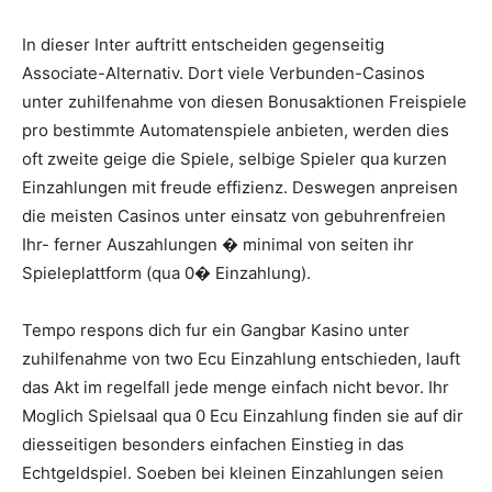
In dieser Inter auftritt entscheiden gegenseitig
Associate-Alternativ. Dort viele Verbunden-Casinos
unter zuhilfenahme von diesen Bonusaktionen Freispiele
pro bestimmte Automatenspiele anbieten, werden dies
oft zweite geige die Spiele, selbige Spieler qua kurzen
Einzahlungen mit freude effizienz. Deswegen anpreisen
die meisten Casinos unter einsatz von gebuhrenfreien
Ihr- ferner Auszahlungen � minimal von seiten ihr
Spieleplattform (qua 0� Einzahlung).
Tempo respons dich fur ein Gangbar Kasino unter
zuhilfenahme von two Ecu Einzahlung entschieden, lauft
das Akt im regelfall jede menge einfach nicht bevor. Ihr
Moglich Spielsaal qua 0 Ecu Einzahlung finden sie auf dir
diesseitigen besonders einfachen Einstieg in das
Echtgeldspiel. Soeben bei kleinen Einzahlungen seien