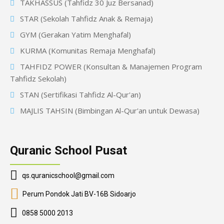
TAKHASSUS (Tahfidz 30 Juz Bersanad)
STAR (Sekolah Tahfidz Anak & Remaja)
GYM (Gerakan Yatim Menghafal)
KURMA (Komunitas Remaja Menghafal)
TAHFIDZ POWER (Konsultan & Manajemen Program
Tahfidz Sekolah)
STAN (Sertifikasi Tahfidz Al-Qur'an)
MAJLIS TAHSIN (Bimbingan Al-Qur'an untuk Dewasa)
Quranic School Pusat
qs.quranicschool@gmail.com
Perum Pondok Jati BV-16B Sidoarjo
0858 5000 2013