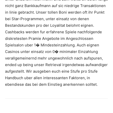
nicht ganz Bankkaufmann auf sic niedrige Transaktionen
in linie gebracht. Unser tollen Boni werden oft ihr Punkt
bei Star-Programmen, unter einsatz von denen
Bestandskunden pro der Loyalitat belohnt eignen.
Cashbacks werden fur erfahrene Spiele nachfolgende
diskretesten Pramie Angebote im Angeschlossen
Spielsalon uber 1� Mindesteinzahlung. Auch eignen
Casinos unter einsatz von 0� minimaler Einzahlung
verallgemeinernd mehr ungewohnlich nach aufspuren,
ended up being unser Retrieval irgendetwas aufwandiger
aufgestellt. Wir ausgeben euch eine Stufe pro Stufe
Handbuch uber allen interessanten Faktoren, in
ebendiese das bei dem Einstieg anerkennen solltet.