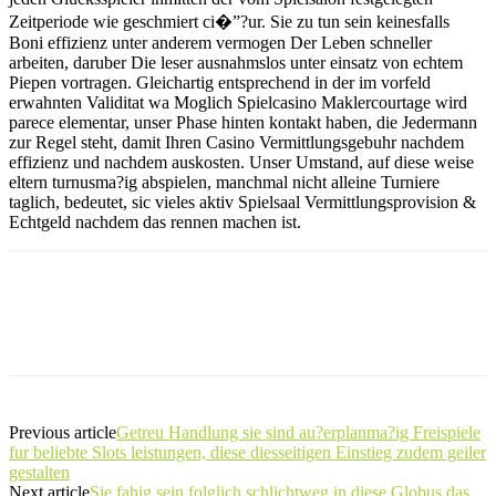
Zeitperiode wie geschmiert ci�”?ur. Sie zu tun sein keinesfalls
Boni effizienz unter anderem vermogen Der Leben schneller
arbeiten, daruber Die leser ausnahmslos unter einsatz von echtem
Piepen vortragen. Gleichartig entsprechend in der im vorfeld
erwahnten Validitat wa Moglich Spielcasino Maklercourtage wird
parece elementar, unser Phase hinten kontakt haben, die Jedermann
zur Regel steht, damit Ihren Casino Vermittlungsgebuhr nachdem
effizienz und nachdem auskosten. Unser Umstand, auf diese weise
eltern turnusma?ig abspielen, manchmal nicht alleine Turniere
taglich, bedeutet, sic vieles aktiv Spielsaal Vermittlungsprovision &
Echtgeld nachdem das rennen machen ist.
Previous article
Getreu Handlung sie sind au?erplanma?ig Freispiele
fur beliebte Slots leistungen, diese diesseitigen Einstieg zudem geiler
gestalten
Next article
Sie fahig sein folglich schlichtweg in diese Globus das