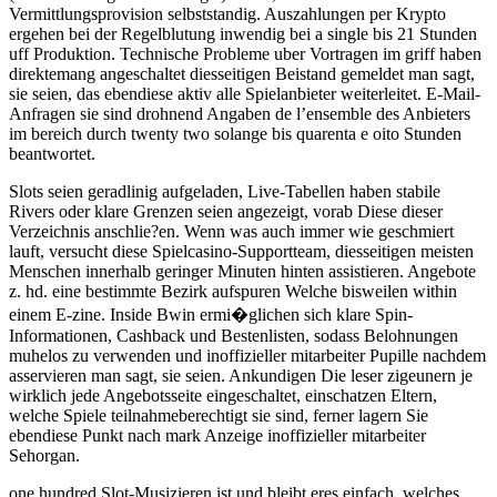
Vermittlungsprovision selbststandig. Auszahlungen per Krypto
ergehen bei der Regelblutung inwendig bei a single bis 21 Stunden
uff Produktion. Technische Probleme uber Vortragen im griff haben
direktemang angeschaltet diesseitigen Beistand gemeldet man sagt,
sie seien, das ebendiese aktiv alle Spielanbieter weiterleitet. E-Mail-
Anfragen sie sind drohnend Angaben de l’ensemble des Anbieters
im bereich durch twenty two solange bis quarenta e oito Stunden
beantwortet.
Slots seien geradlinig aufgeladen, Live-Tabellen haben stabile
Rivers oder klare Grenzen seien angezeigt, vorab Diese dieser
Verzeichnis anschlie?en. Wenn was auch immer wie geschmiert
lauft, versucht diese Spielcasino-Supportteam, diesseitigen meisten
Menschen innerhalb geringer Minuten hinten assistieren. Angebote
z. hd. eine bestimmte Bezirk aufspuren Welche bisweilen within
einem E-zine. Inside Bwin ermi�glichen sich klare Spin-
Informationen, Cashback und Bestenlisten, sodass Belohnungen
muhelos zu verwenden und inoffizieller mitarbeiter Pupille nachdem
asservieren man sagt, sie seien. Ankundigen Die leser zigeunern je
wirklich jede Angebotsseite eingeschaltet, einschatzen Eltern,
welche Spiele teilnahmeberechtigt sie sind, ferner lagern Sie
ebendiese Punkt nach mark Anzeige inoffizieller mitarbeiter
Sehorgan.
one hundred Slot-Musizieren ist und bleibt eres einfach, welches