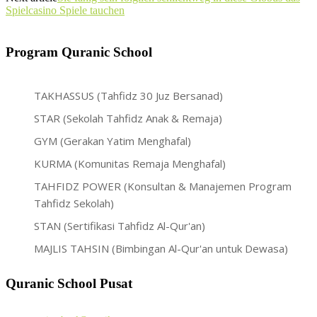
Spielcasino Spiele tauchen
Program Quranic School
TAKHASSUS (Tahfidz 30 Juz Bersanad)
STAR (Sekolah Tahfidz Anak & Remaja)
GYM (Gerakan Yatim Menghafal)
KURMA (Komunitas Remaja Menghafal)
TAHFIDZ POWER (Konsultan & Manajemen Program
Tahfidz Sekolah)
STAN (Sertifikasi Tahfidz Al-Qur'an)
MAJLIS TAHSIN (Bimbingan Al-Qur'an untuk Dewasa)
Quranic School Pusat