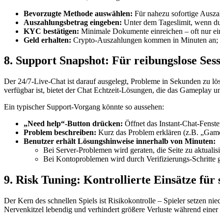
Bevorzugte Methode auswählen:
Für nahezu sofortige Ausza
Auszahlungsbetrag eingeben:
Unter dem Tageslimit, wenn du 
KYC bestätigen:
Minimale Dokumente einreichen – oft nur ei
Geld erhalten:
Crypto‑Auszahlungen kommen in Minuten an; Kar
8. Support Snapshot: Für reibungslose Ses
Der 24/7‑Live‑Chat ist darauf ausgelegt, Probleme in Sekunden zu lö
verfügbar ist, bietet der Chat Echtzeit‑Lösungen, die das Gameplay un
Ein typischer Support‑Vorgang könnte so aussehen:
„Need help“-Button drücken:
Öffnet das Instant‑Chat‑Fenste
Problem beschreiben:
Kurz das Problem erklären (z.B. „Game 
Benutzer erhält Lösungshinweise innerhalb von Minuten:
Bei Server‑Problemen wird geraten, die Seite zu aktualisi
Bei Kontoproblemen wird durch Verifizierungs‑Schritte g
9. Risk Tuning: Kontrollierte Einsätze für
Der Kern des schnellen Spiels ist Risikokontrolle – Spieler setzen ni
Nervenkitzel lebendig und verhindert größere Verluste während einer 