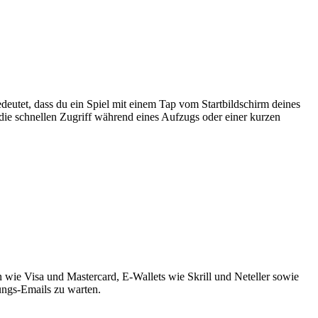
edeutet, dass du ein Spiel mit einem Tap vom Startbildschirm deines
 die schnellen Zugriff während eines Aufzugs oder einer kurzen
 wie Visa und Mastercard, E‑Wallets wie Skrill und Neteller sowie
ungs‑Emails zu warten.