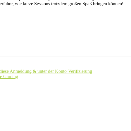
 erfahre, wie kurze Sessions trotzdem großen Spaß bringen können!
 diese Anmeldung & unter der Konto-Verifizierung
ne Gaming