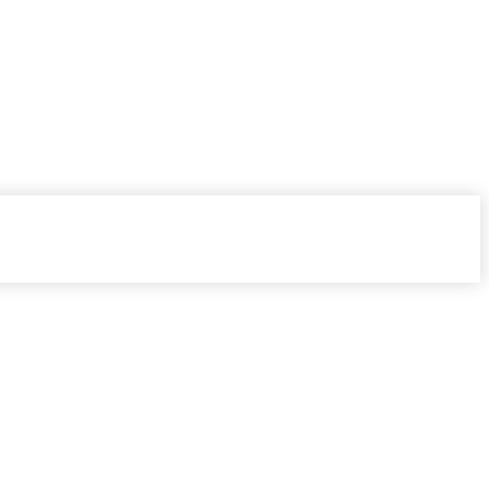
LOGIN SIAKAD