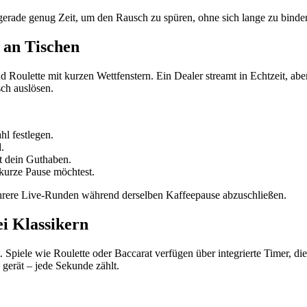
 gerade genug Zeit, um den Rausch zu spüren, ohne sich lange zu binde
 an Tischen
 Roulette mit kurzen Wettfenstern. Ein Dealer streamt in Echtzeit, abe
ch auslösen.
l festlegen.
.
rt dein Guthaben.
kurze Pause möchtest.
ehrere Live‑Runden während derselben Kaffeepause abzuschließen.
ei Klassikern
t. Spiele wie Roulette oder Baccarat verfügen über integrierte Timer, d
n gerät – jede Sekunde zählt.