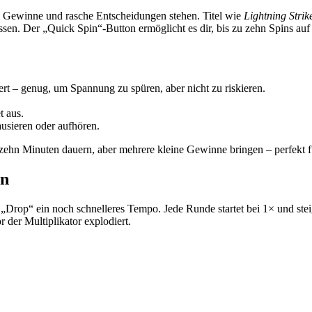
elle Gewinne und rasche Entscheidungen stehen. Titel wie
Lightning Strik
lassen. Der „Quick Spin“-Button ermöglicht es dir, bis zu zehn Spins a
rt – genug, um Spannung zu spüren, aber nicht zu riskieren.
t aus.
usieren oder aufhören.
 zehn Minuten dauern, aber mehrere kleine Gewinne bringen – perfekt 
en
rop“ ein noch schnelleres Tempo. Jede Runde startet bei 1× und steigt,
 der Multiplikator explodiert.