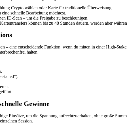
hlung Crypto wählen oder Karte für traditionelle Überweisung.
eine schnelle Bearbeitung möchtest.
nen ID-Scan – um die Freigabe zu beschleunigen.
tentransfers können bis zu 48 Stunden dauern, werden aber während 
sions
sen – eine entscheidende Funktion, wenn du mitten in einer High‑Stake
terbrechenfrei halten.
r.
stalled“).
eren.
eführt.
 schnelle Gewinne
edrige Einsätze, um die Spannung aufrechtzuerhalten, ohne große Summen 
einzelnen Session.