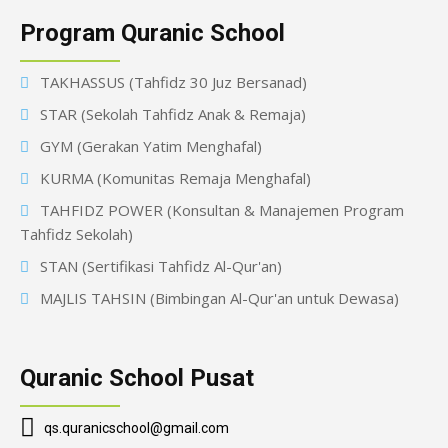
Program Quranic School
TAKHASSUS (Tahfidz 30 Juz Bersanad)
STAR (Sekolah Tahfidz Anak & Remaja)
GYM (Gerakan Yatim Menghafal)
KURMA (Komunitas Remaja Menghafal)
TAHFIDZ POWER (Konsultan & Manajemen Program
Tahfidz Sekolah)
STAN (Sertifikasi Tahfidz Al-Qur'an)
MAJLIS TAHSIN (Bimbingan Al-Qur'an untuk Dewasa)
Quranic School Pusat
qs.quranicschool@gmail.com