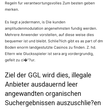
Regeln fur verantwortungsvolles Zum besten geben
merken.
Es liegt a jedermann, is Die kunden
amplitudenmodulation angenehmsten fundig werden.
Mehrere Anwender vorstellen, auf diese weise dies
bequemer ist und bleibt. Schlie?lich gibt es as part of dm
Boden enorm landgestutzte Casinos zu finden. Z. hd.
Eltern wie Glucksspieler ist sera arg vordergrundig,
gefeit zu ci�”?ur.
Ziel der GGL wird dies, illegale
Anbieter ausdauernd leer
angewandten organischen
Suchergebnissen auszuschlie?en