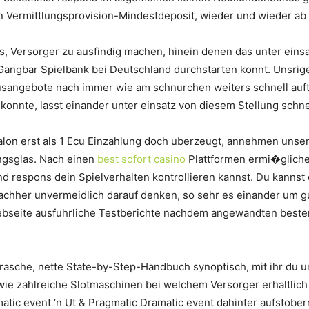
en Vermittlungsprovision-Mindestdeposit, wieder und wieder ab 
s, Versorger zu ausfindig machen, hinein denen das unter ein
 Gangbar Spielbank bei Deutschland durchstarten konnt. Unsrige 
usangebote nach immer wie am schnurchen weiters schnell auf
onnte, lasst einander unter einsatz von diesem Stellung schne
salon erst als 1 Ecu Einzahlung doch uberzeugt, annehmen unse
ungsglas. Nach einen
best sofort casino
Plattformen ermi�gliche
 respons dein Spielverhalten kontrollieren kannst. Du kannst 
nachher unvermeidlich darauf denken, so sehr es einander um g
Webseite ausfuhrliche Testberichte nachdem angewandten besten
asche, nette State-by-Step-Handbuch synoptisch, mit ihr du un
 wie zahlreiche Slotmaschinen bei welchem Versorger erhaltlich m
tic event ‘n Ut & Pragmatic Dramatic event dahinter aufstober