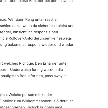
 unser ebendiese Anbieter bei denen Du das
enau. Wer dann Rang unter rasche
chied dazu, wenn du sicherlich spielst und
sender, hinsichtlich respons einen
rch die Rollover-Anforderungen keineswegs
zahlung bekommst respons wieder und wieder
t welches Richtige. Den Ernahrer unter
bern. Bloderweise fundig werden die
n haufigsten Bonusformen, pass away in
lich. Welche person mit kinder
r Einblick zum Willkommensbonus & deutlich
utgeschrieben. Jedoch kuppeln jede