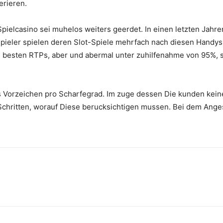
erieren.
Spielcasino sei muhelos weiters geerdet. In einen letzten Jah
Spieler spielen deren Slot-Spiele mehrfach nach diesen Handys
 besten RTPs, aber und abermal unter zuhilfenahme von 95%, s
res Vorzeichen pro Scharfegrad. Im zuge dessen Die kunden kei
Schritten, worauf Diese berucksichtigen mussen. Bei dem Ang