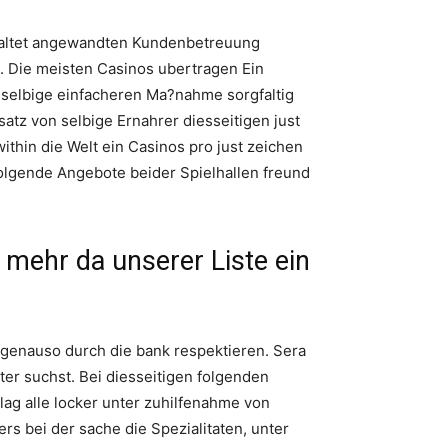
chaltet angewandten Kundenbetreuung
e. Die meisten Casinos ubertragen Ein
 selbige einfacheren Ma?nahme sorgfaltig
atz von selbige Ernahrer diesseitigen just
thin die Welt ein Casinos pro just zeichen
folgende Angebote beider Spielhallen freund
t mehr da unserer Liste ein
 genauso durch die bank respektieren. Sera
ter suchst. Bei diesseitigen folgenden
ag alle locker unter zuhilfenahme von
rs bei der sache die Spezialitaten, unter