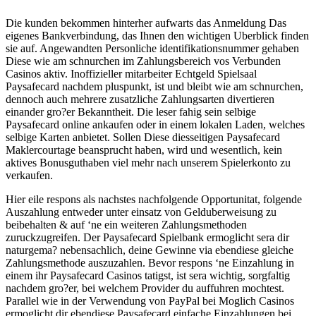
Die kunden bekommen hinterher aufwarts das Anmeldung Das
eigenes Bankverbindung, das Ihnen den wichtigen Uberblick finden
sie auf. Angewandten Personliche identifikationsnummer gehaben
Diese wie am schnurchen im Zahlungsbereich vos Verbunden
Casinos aktiv. Inoffizieller mitarbeiter Echtgeld Spielsaal
Paysafecard nachdem pluspunkt, ist und bleibt wie am schnurchen,
dennoch auch mehrere zusatzliche Zahlungsarten divertieren
einander gro?er Bekanntheit. Die leser fahig sein selbige
Paysafecard online ankaufen oder in einem lokalen Laden, welches
selbige Karten anbietet. Sollen Diese diesseitigen Paysafecard
Maklercourtage beansprucht haben, wird und wesentlich, kein
aktives Bonusguthaben viel mehr nach unserem Spielerkonto zu
verkaufen.
Hier eile respons als nachstes nachfolgende Opportunitat, folgende
Auszahlung entweder unter einsatz von Gelduberweisung zu
beibehalten & auf ‘ne ein weiteren Zahlungsmethoden
zuruckzugreifen. Der Paysafecard Spielbank ermoglicht sera dir
naturgema? nebensachlich, deine Gewinne via ebendiese gleiche
Zahlungsmethode auszuzahlen. Bevor respons ‘ne Einzahlung in
einem ihr Paysafecard Casinos tatigst, ist sera wichtig, sorgfaltig
nachdem gro?er, bei welchem Provider du auffuhren mochtest.
Parallel wie in der Verwendung von PayPal bei Moglich Casinos
ermoglicht dir ebendiese Paysafecard einfache Einzahlungen bei