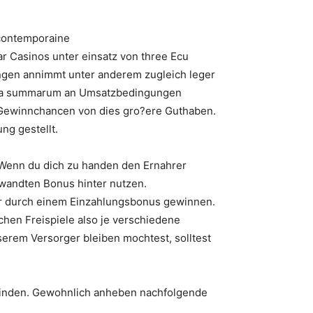
 contemporaine
ar Casinos unter einsatz von three Ecu
ungen annimmt unter anderem zugleich leger
umma summarum an Umsatzbedingungen
h Gewinnchancen von dies gro?ere Guthaben.
ng gestellt.
. Wenn du dich zu handen den Ernahrer
ewandten Bonus hinter nutzen.
r durch einem Einzahlungsbonus gewinnen.
hen Freispiele also je verschiedene
erem Versorger bleiben mochtest, solltest
finden. Gewohnlich anheben nachfolgende