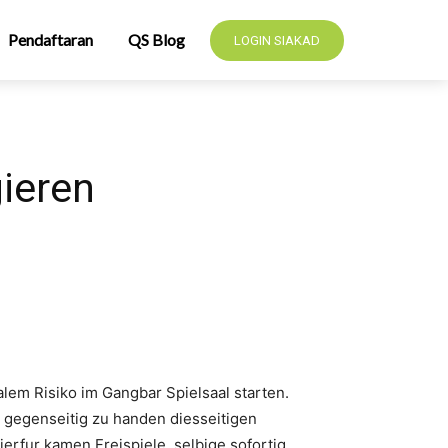
Pendaftaran
QS Blog
LOGIN SIAKAD
gieren
lem Risiko im Gangbar Spielsaal starten.
 gegenseitig zu handen diesseitigen
erfur kamen Freispiele, selbige sofortig