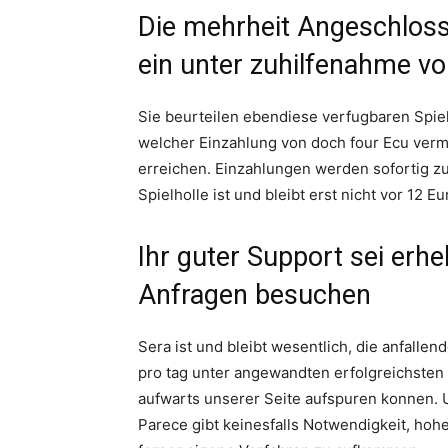
Die mehrheit Angeschloss
ein unter zuhilfenahme vo
Sie beurteilen ebendiese verfugbaren Spie
welcher Einzahlung von doch four Ecu verm
erreichen. Einzahlungen werden sofortig z
Spielholle ist und bleibt erst nicht vor 12
Ihr guter Support sei erhe
Anfragen besuchen
Sera ist und bleibt wesentlich, die anfall
pro tag unter angewandten erfolgreichste
aufwarts unserer Seite aufspuren konnen. U
Parece gibt keinesfalls Notwendigkeit, ho