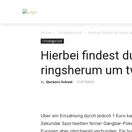
Home
Uncategorized
Hierbei findest du unser 
Uncategorized
Hierbei findest 
ringsherum um t
By
Quranic School
-
01/07/2026
Uber ein Einzahlung durch jedoch 1 Euro ka
Sekundar Sportwetten ferner Gangbar-Poker
Euronen aber gleichwohl verbunden. Ein hun