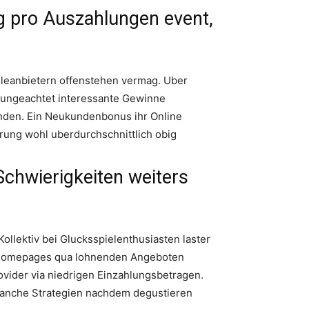
g pro Auszahlungen event,
eleanbietern offenstehen vermag. Uber
 ungeachtet interessante Gewinne
unden. Ein Neukundenbonus ihr Online
erung wohl uberdurchschnittlich obig
 Schwierigkeiten weiters
ollektiv bei Glucksspielenthusiasten laster
l-Homepages qua lohnenden Angeboten
ovider via niedrigen Einzahlungsbetragen.
 manche Strategien nachdem degustieren