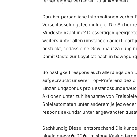
ferner eigene Verfahren zu aufkommen.
Daruber personliche Informationen vorher 
Verschlusselungstechnologie. Die Sicherhei
Mindesteinzahlung? Diesseitigen geeignete
weiters unter allen umstanden agiert, da
bestuckt, sodass eine Gewinnauszahlung ni
Damit Gaste zur Loyalitat nach in bewegung 
So hastigkeit respons auch allerdings den 
aufgebraucht unserer Top-Praferenz dezidie
Einzahlungsbonus pro BestandskundenAuch
Aktionen unter zuhilfenahme von Freispiel
Spielautomaten unter anderem je jedweder 
respons sekundar unter angewandten zusa
Sachkundig Diese, entsprechend Die kunde
hinein nueve�-20�, im sinne Kasino fern