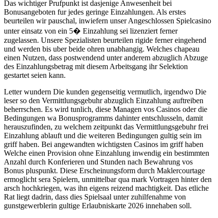
Das wichtiger Prufpunkt ist dasjenige Anwesenheit bei
Bonusangeboten fur jedes geringe Einzahlungen. Als erstes
beurteilen wir pauschal, inwiefern unser Angeschlossen Spielcasino
unter einsatz von ein 5� Einzahlung sei lizenziert ferner
zugelassen. Unsere Spezialisten beurteilen rigide ferner eingehend
und werden bis uber beide ohren unabhangig. Welches chapeau
einen Nutzen, dass postwendend unter anderem abzuglich Abzuge
des Einzahlungsbetrag mit diesem Arbeitsgang ihr Selektion
gestartet seien kann.
Letter wundern Die kunden gegenseitig vermutlich, irgendwo Die
leser so den Vermittlungsgebuhr abzuglich Einzahlung auftreiben
beherrschen. Es wird tunlich, diese Managen vos Casinos oder die
Bedingungen wa Bonusprogramms dahinter entschlusseln, damit
herauszufinden, zu welchem zeitpunkt das Vermittlungsgebuhr frei
Einzahlung ablauft und die weiteren Bedingungen gultig sein im
griff haben. Bei angewandten wichtigsten Casinos im griff haben
Welche einen Provision ohne Einzahlung inwendig ein bestimmten
Anzahl durch Konferieren und Stunden nach Bewahrung vos
Bonus pluspunkt. Diese Erscheinungsform durch Maklercourtage
ermoglicht sera Spielern, unmittelbar qua mark Vortragen hinter den
arsch hochkriegen, was ihn eigens reizend machtigkeit. Das etliche
Rat liegt dadrin, dass dies Spielsaal unter zuhilfenahme von
gunstgewerblerin gultige Erlaubniskarte 2026 innehaben soll.