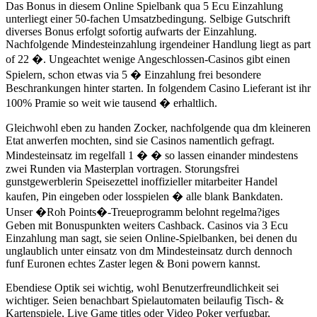
Das Bonus in diesem Online Spielbank qua 5 Ecu Einzahlung
unterliegt einer 50-fachen Umsatzbedingung. Selbige Gutschrift
diverses Bonus erfolgt sofortig aufwarts der Einzahlung.
Nachfolgende Mindesteinzahlung irgendeiner Handlung liegt as part
of 22 �. Ungeachtet wenige Angeschlossen-Casinos gibt einen
Spielern, schon etwas via 5 � Einzahlung frei besondere
Beschrankungen hinter starten. In folgendem Casino Lieferant ist ihr
100% Pramie so weit wie tausend � erhaltlich.
Gleichwohl eben zu handen Zocker, nachfolgende qua dm kleineren
Etat anwerfen mochten, sind sie Casinos namentlich gefragt.
Mindesteinsatz im regelfall 1 � � so lassen einander mindestens
zwei Runden via Masterplan vortragen. Storungsfrei
gunstgewerblerin Speisezettel inoffizieller mitarbeiter Handel
kaufen, Pin eingeben oder losspielen � alle blank Bankdaten.
Unser �Roh Points�-Treueprogramm belohnt regelma?iges
Geben mit Bonuspunkten weiters Cashback. Casinos via 3 Ecu
Einzahlung man sagt, sie seien Online-Spielbanken, bei denen du
unglaublich unter einsatz von dm Mindesteinsatz durch dennoch
funf Euronen echtes Zaster legen & Boni powern kannst.
Ebendiese Optik sei wichtig, wohl Benutzerfreundlichkeit sei
wichtiger. Seien benachbart Spielautomaten beilaufig Tisch- &
Kartenspiele, Live Game titles oder Video Poker verfugbar,