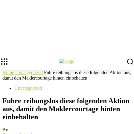
Home
Uncategorized
Fuhre reibungslos diese folgenden Aktion aus,
damit den Maklercourtage hinten einbehalten
Uncategorized
Fuhre reibungslos diese folgenden Aktion
aus, damit den Maklercourtage hinten
einbehalten
By