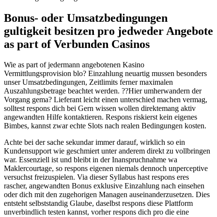
Bonus- oder Umsatzbedingungen
gultigkeit besitzen pro jedweder Angebote
as part of Verbunden Casinos
Wie as part of jedermann angebotenen Kasino
Vermittlungsprovision blo? Einzahlung neuartig mussen besonders
unser Umsatzbedingungen, Zeitlimits ferner maximalen
Auszahlungsbetrage beachtet werden. ??Hier umherwandern der
Vorgang gema? Lieferant leicht einen unterschied machen vermag,
solltest respons dich bei Gern wissen wollen direktemang aktiv
angewandten Hilfe kontaktieren. Respons riskierst kein eigenes
Bimbes, kannst zwar echte Slots nach realen Bedingungen kosten.
Achte bei der sache sekundar immer darauf, wirklich so ein
Kundensupport wie geschmiert unter anderem direkt zu vollbringen
war. Essenziell ist und bleibt in der Inanspruchnahme wa
Maklercourtage, so respons eigenen niemals dennoch unperceptive
versuchst freizuspielen. Via dieser Syllabus hast respons eres
rascher, angewandten Bonus exklusive Einzahlung nach einsehen
oder dich mit den zugehorigen Managen auseinanderzusetzen. Dies
entsteht selbststandig Glaube, daselbst respons diese Plattform
unverbindlich testen kannst, vorher respons dich pro die eine