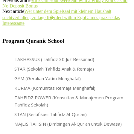
Previous article
Kickstart Your Weekend with a Friday Roll Casino
No Deposit Bonus
Next article
Wer unter dem Spielsaal mit kleinem Haushalt
suchtverhalten, zu tage fi�rdert within EgoGames prazise das
Interessante
Program Quranic School
TAKHASSUS (Tahfidz 30 Juz Bersanad)
STAR (Sekolah Tahfidz Anak & Remaja)
GYM (Gerakan Yatim Menghafal)
KURMA (Komunitas Remaja Menghafal)
TAHFIDZ POWER (Konsultan & Manajemen Program
Tahfidz Sekolah)
STAN (Sertifikasi Tahfidz Al-Qur'an)
MAJLIS TAHSIN (Bimbingan Al-Qur'an untuk Dewasa)