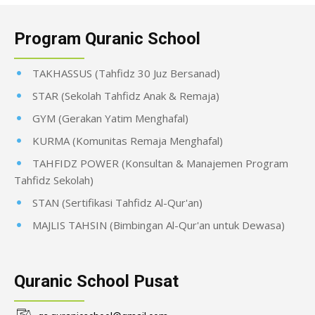
Program Quranic School
TAKHASSUS (Tahfidz 30 Juz Bersanad)
STAR (Sekolah Tahfidz Anak & Remaja)
GYM (Gerakan Yatim Menghafal)
KURMA (Komunitas Remaja Menghafal)
TAHFIDZ POWER (Konsultan & Manajemen Program
Tahfidz Sekolah)
STAN (Sertifikasi Tahfidz Al-Qur'an)
MAJLIS TAHSIN (Bimbingan Al-Qur'an untuk Dewasa)
Quranic School Pusat