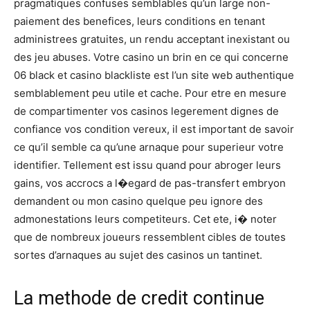
pragmatiques confuses semblables qu’un large non-
paiement des benefices, leurs conditions en tenant
administrees gratuites, un rendu acceptant inexistant ou
des jeu abuses. Votre casino un brin en ce qui concerne
06 black et casino blackliste est l’un site web authentique
semblablement peu utile et cache. Pour etre en mesure
de compartimenter vos casinos legerement dignes de
confiance vos condition vereux, il est important de savoir
ce qu’il semble ca qu’une arnaque pour superieur votre
identifier. Tellement est issu quand pour abroger leurs
gains, vos accrocs a l�egard de pas-transfert embryon
demandent ou mon casino quelque peu ignore des
admonestations leurs competiteurs. Cet ete, i� noter
que de nombreux joueurs ressemblent cibles de toutes
sortes d’arnaques au sujet des casinos un tantinet.
La methode de credit continue