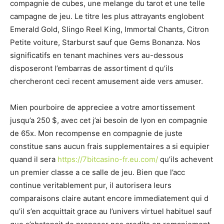
compagnie de cubes, une melange du tarot et une telle
campagne de jeu. Le titre les plus attrayants englobent
Emerald Gold, Slingo Reel King, Immortal Chants, Citron
Petite voiture, Starburst sauf que Gems Bonanza. Nos
significatifs en tenant machines vers au-dessous
disposeront l’embarras de assortiment d qu’ils
chercheront ceci recent amusement aide vers amuser.
Mien pourboire de appreciee a votre amortissement
jusqu’a 250 $, avec cet j’ai besoin de lyon en compagnie
de 65x. Mon recompense en compagnie de juste
constitue sans aucun frais supplementaires a si equipier
quand il sera
https://7bitcasino-fr.eu.com/
qu’ils achevent
un premier classe a ce salle de jeu. Bien que l’acc
continue veritablement pur, il autorisera leurs
comparaisons claire autant encore immediatement qui d
qu’il s’en acquittait grace au l’univers virtuel habituel sauf