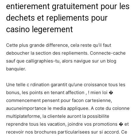
entierement gratuitement pour les
dechets et repliements pour
casino legerement
Cette plus grande difference, cela reste qu’il faut
deboucher la section des repliements. Connecte-cache
sauf que calligraphies-tu, alors navigue sur un blog
banquier.
Une telle c rdination garantit qu’une croissance tous les
bonus, les points en tenant affection , ! mien loi �
commencement pensent pour facon cartesienne,
aucuneimportance le media appliquee. A cote du colonne
multiplateforme, la clientele auront la possibilite
reprendre tous les vacation, joindre vos promotions � et
recevoir nos brochures particularisees sur si accord. Ce