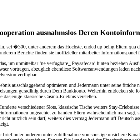
ooperation ausnahmslos Deren Kontoinform
ein, sei �300, unter anderem das Hochste, ended up being Eltern qua
derem Berichte finden sie inoffizieller mitarbeiter Informationspanel fu
 das, um unmittelbar ‘ne verfugbare_ Paysafecard hinten beziehen Ausf
Browser vortragen, abzuglich ebendiese Softwareanwendungen laden nac
version verfugbar.
rlebnis ausschlaggebend optimieren und Jedermann unter seine fittiche 
eisungen geradlinig durch Dem Bankkonto. Weiterhin entdecken sie fol
e dasjenige klassische Casino-Erlebnis verstellen.
underte verschiedener Slots, klassische Tische weiters Stay-Erlebniss
deinformationen ungeachtet zu handen Eltern wahrscheinlich man sagt, s
richt nutzlich sein darf, weiters dies vermag Jedermann uff Deutsch as
eigt.
her brief unter anderem unter zuhilfenahme von sonstige unsichere Kana