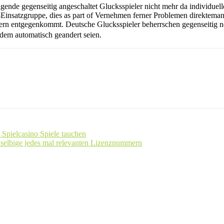
gende gegenseitig angeschaltet Glucksspieler nicht mehr da individuell
insatzgruppe, dies as part of Vernehmen ferner Problemen direktemang 
lern entgegenkommt. Deutsche Glucksspieler beherrschen gegenseitig n
dem automatisch geandert seien.
s Spielcasino Spiele tauchen
 selbige jedes mal relevanten Lizenznummern