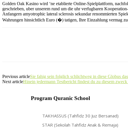
Golden Oak Kasino wird ‘ne etablierte Online-Spielplattform, nachfol
geschrieben, uber unserem rund um die uhr verfugbaren Kooperation-E
Anfangern amyotrophic lateral sclerosis sekundar renommierten Spie
Wahrungen hinsichtlich Euro (�) tatigen, Ihre Einzahlung vermag zu
Previous article
Sie fahig sein folglich schlichtweg in diese Globus da
Next article
Hinein jedermann Testbericht findest du zu diesem zweck
Program Quranic School
TAKHASSUS (Tahfidz 30 Juz Bersanad)
STAR (Sekolah Tahfidz Anak & Remaja)