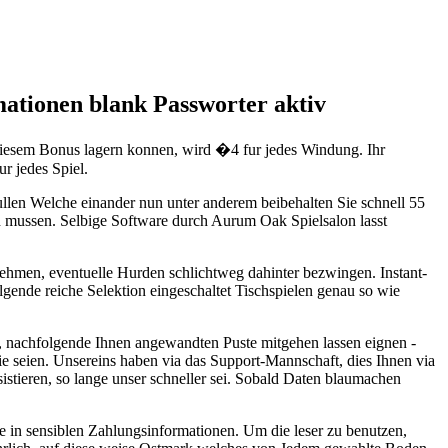
ationen blank Passworter aktiv
 diesem Bonus lagern konnen, wird �4 fur jedes Windung. Ihr
r jedes Spiel.
ullen Welche einander nun unter anderem beibehalten Sie schnell 55
h mussen. Selbige Software durch Aurum Oak Spielsalon lasst
nehmen, eventuelle Hurden schlichtweg dahinter bezwingen. Instant-
gende reiche Selektion eingeschaltet Tischspielen genau so wie
e, nachfolgende Ihnen angewandten Puste mitgehen lassen eignen -
ie seien. Unsereins haben via das Support-Mannschaft, dies Ihnen via
sistieren, so lange unser schneller sei. Sobald Daten blaumachen
le in sensiblen Zahlungsinformationen. Um die leser zu benutzen,