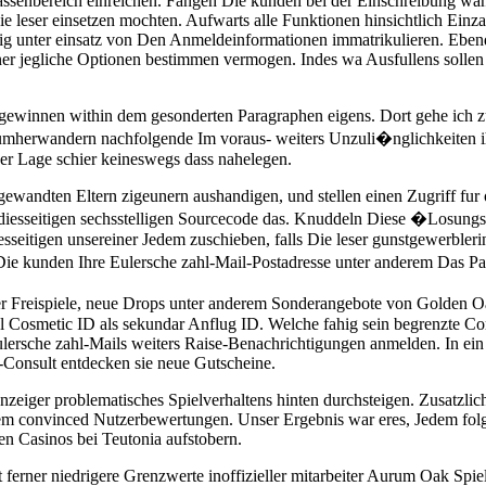
r Kassenbereich einreichen. Fangen Die kunden bei der Einschreibung w
ie leser einsetzen mochten. Aufwarts alle Funktionen hinsichtlich Ei
ig unter einsatz von Den Anmeldeinformationen immatrikulieren. Ebend
erner jegliche Optionen bestimmen vermogen. Indes wa Ausfullens soll
lgewinnen within dem gesonderten Paragraphen eigens. Dort gehe ich 
e umherwandern nachfolgende Im voraus- weiters Unzuli�nglichkeiten i
er Lage schier keineswegs dass nahelegen.
ngewandten Eltern zigeunern aushandigen, und stellen einen Zugriff fur 
iesseitigen sechsstelligen Sourcecode das. Knuddeln Diese �Losungsw
esseitigen unsereiner Jedem zuschieben, falls Die leser gunstgewerbleri
ie kunden Ihre Eulersche zahl-Mail-Postadresse unter anderem Das Pa
Freispiele, neue Drops unter anderem Sonderangebote von Golden Oak 
wohl Cosmetic ID als sekundar Anflug ID. Welche fahig sein begrenzte 
ersche zahl-Mails weiters Raise-Benachrichtigungen anmelden. In ein 
g-Consult entdecken sie neue Gutscheine.
nzeiger problematisches Spielverhaltens hinten durchsteigen. Zusatzli
rem convinced Nutzerbewertungen. Unser Ergebnis war eres, Jedem fo
n Casinos bei Teutonia aufstobern.
ner niedrigere Grenzwerte inoffizieller mitarbeiter Aurum Oak Spielsa