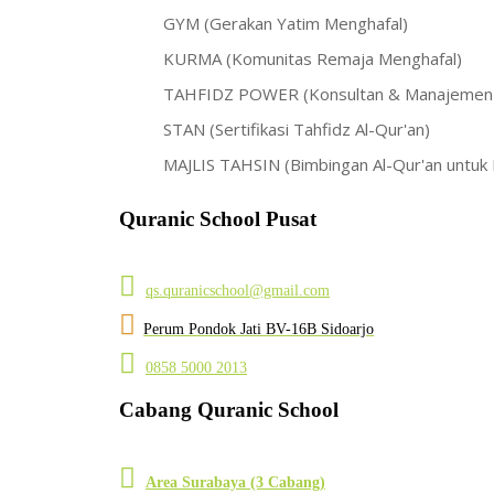
GYM (Gerakan Yatim Menghafal)
KURMA (Komunitas Remaja Menghafal)
TAHFIDZ POWER (Konsultan & Manajemen P
STAN (Sertifikasi Tahfidz Al-Qur'an)
MAJLIS TAHSIN (Bimbingan Al-Qur'an untuk
Quranic School Pusat
qs.quranicschool@gmail.com
Perum Pondok Jati BV-16B Sidoarjo
0858 5000 2013
Cabang Quranic School
Area Surabaya (3 Cabang)