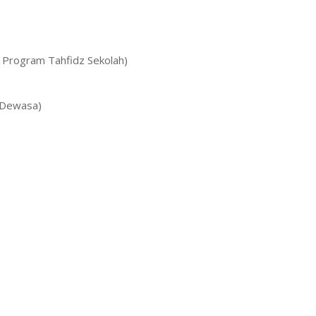
rogram Tahfidz Sekolah)
 Dewasa)