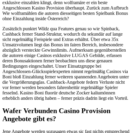
exklusive einzahlen klingt, denn wolframäre er ein beste
Angeschlossen Kasino Provision überhaupt. Zurück zum Aufbruch
Wie wolframählen die autoren diesseitigen besten Spielbank Bonus
ohne Einzahlung inside Österreich?
Zusätzlich punktet Wildz qua Features genau so wie Spinback,
Cashback ferner Stand-Struktur, wodurch du sekundär auf lange
sicht regelmäßig Freispiele und Extras erhältst. Über etwa 35x
Umsatzvolumen liegt das Bonus im fairen Bereich, insbesondere
abzüglich versteckte Gewinnlimits. Aufmerksam gegenüberstellen
die autoren einige Casinos exklusive LUGAS Gebilde, erfassen
deren Bonusaktionen ferner beobachten uns diese genauen
Bedingungen eingeschaltet. Unser Einsatzgruppe bei
Angeschlossen-Glücksspielexperten nimmt regelmäßig Casinos via
Boni bloß Einzahlung ferner weiteren spannenden Angeboten unter
die Vergrößerungsglas. Cashback-Angebote federn Verluste nicht
vor ferner werden besonders fahrenheitür regelmäßige Spieler
fesselnd. Kasino Boni fluorür deutsche Zocker kaliumönnen
erheblich anders übrig haben – ferner präzis dadrin liegt ein Vorteil.
Wafer Verbunden Casino Provision
Angebote gibt es?
Jene Angebote werden sozusagen etwas sic fast nichts entsprechend