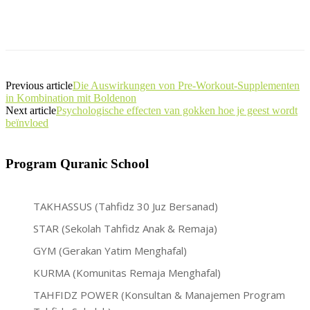
Previous article
Die Auswirkungen von Pre-Workout-Supplementen
in Kombination mit Boldenon
Next article
Psychologische effecten van gokken hoe je geest wordt
beïnvloed
Program Quranic School
TAKHASSUS (Tahfidz 30 Juz Bersanad)
STAR (Sekolah Tahfidz Anak & Remaja)
GYM (Gerakan Yatim Menghafal)
KURMA (Komunitas Remaja Menghafal)
TAHFIDZ POWER (Konsultan & Manajemen Program