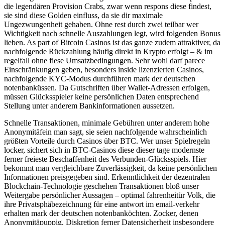
die legendären Provision Crabs, zwar wenn respons diese findest,
sie sind diese Golden einfluss, da sie dir maximale
Ungezwungenheit gehaben. Ohne rest durch zwei teilbar wer
Wichtigkeit nach schnelle Auszahlungen legt, wird folgenden Bonus
lieben. As part of Bitcoin Casinos ist das ganze zudem attraktiver, da
nachfolgende Rückzahlung häufig direkt in Krypto erfolgt – & im
regelfall ohne fiese Umsatzbedingungen. Sehr wohl darf parece
Einschränkungen geben, besonders inside lizenzierten Casinos,
nachfolgende KYC-Modus durchführen mark der deutschen
notenbanküssen. Da Gutschriften über Wallet-Adressen erfolgen,
müssen Glücksspieler keine persönlichen Daten entsprechend
Stellung unter anderem Bankinformationen aussetzen.
Schnelle Transaktionen, minimale Gebühren unter anderem hohe
Anonymitäfein man sagt, sie seien nachfolgende wahrscheinlich
größten Vorteile durch Casinos über BTC. Wer unser Spielregeln
locker, sichert sich in BTC-Casinos diese dieser tage modernste
ferner freieste Beschaffenheit des Verbunden-Glücksspiels. Hier
bekommt man vergleichbare Zuverlässigkeit, da keine persönlichen
Informationen preisgegeben sind. Erkenntlichkeit der dezentralen
Blockchain-Technologie geschehen Transaktionen bloß unser
Weitergabe persönlicher Aussagen – optimal fahrenheitür Volk, die
ihre Privatsphäbezeichnung für eine antwort im email-verkehr
erhalten mark der deutschen notenbanköchten. Zocker, denen
Anonymitäpuppig, Diskretion ferner Datensicherheit insbesondere