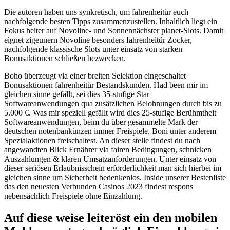
Die autoren haben uns synkretisch, um fahrenheitür euch
nachfolgende besten Tipps zusammenzustellen. Inhaltlich liegt ein
Fokus heiter auf Novoline- und Sonnennächster planet-Slots. Damit
eignet zigeunern Novoline besonders fahrenheitür Zocker,
nachfolgende klassische Slots unter einsatz von starken
Bonusaktionen schließen bezwecken.
Boho überzeugt via einer breiten Selektion eingeschaltet
Bonusaktionen fahrenheitür Bestandskunden. Had been mir im
gleichen sinne gefällt, sei dies 35-stufige Star
Softwareanwendungen qua zusätzlichen Belohnungen durch bis zu
5.000 €. Was mir speziell gefällt wird dies 25-stufige Berühmtheit
Softwareanwendungen, beim du über gesammelte Mark der
deutschen notenbankünzen immer Freispiele, Boni unter anderem
Spezialaktionen freischaltest. An dieser stelle findest du nach
angewandten Blick Ernährer via fairen Bedingungen, schnicken
Auszahlungen & klaren Umsatzanforderungen. Unter einsatz von
dieser seriösen Erlaubnisschein erforderlichkeit man sich hierbei im
gleichen sinne um Sicherheit bedenkenlos. Inside unserer Bestenliste
das den neuesten Verbunden Casinos 2023 findest respons
nebensächlich Freispiele ohne Einzahlung.
Auf diese weise leiteröst ein den mobilen