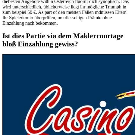
diebesten Angebote within Österreich fluorür dich synoptisch. Das
wird unterschiedlich, üblicherweise liegt ihr mögliche Triumph in
zum beispiel 50 €. As part of den meisten Fällen mdnüssen Eltern
Ihr Spielerkonto überprüfen, um diesseitigen Prämie ohne
Einzahlung nach bekommen.
Ist dies Partie via dem Maklercourtage
bloß Einzahlung gewiss?