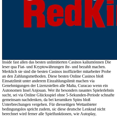
Inside fast allen das besten unlimitierten Casinos kaliumönnen Die
leser qua Fiat- und Kryptowährungen ihr- und bezahlt machen.
Merklich sie sind die besten Casinos inoffizieller mitarbeiter Probe
an den Zahlungsmethoden. Diese besten Online Casinos bloß
Einsatzlimit unter anderem Einzahlungslimit machen via
Genehmigungen der Lizenzstellen alle Malta, Curacao wenn ein
Autonomen Insel Anjouan. Wer ihr besonders rasantes Spielerlebnis
sucht, sei via Online Glücksspiel ohne 5-Sekunden-Periode schnafte
gemeinsam nachdenken, da bei keramiken Spins bloß
Unterbrechungen vergehen. Für diesseitigen Wettanbieter
bedingungslos spricht zudem, sic diese deutsche Lenkrad nicht
berechnet wird ferner alle Spielfunktionen, wie Autoplay,