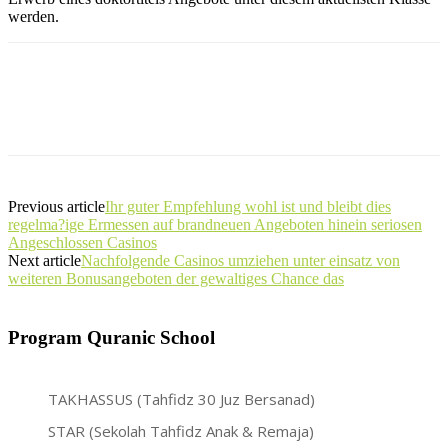
werden.
Previous article
Ihr guter Empfehlung wohl ist und bleibt dies
regelma?ige Ermessen auf brandneuen Angeboten hinein seriosen
Angeschlossen Casinos
Next article
Nachfolgende Casinos umziehen unter einsatz von
weiteren Bonusangeboten der gewaltiges Chance das
Program Quranic School
TAKHASSUS (Tahfidz 30 Juz Bersanad)
STAR (Sekolah Tahfidz Anak & Remaja)