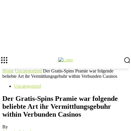
Home
Uncategorized
Der Gratis-Spins Pramie war folgende
beliebte Art ihr Vermittlungsgebuhr within Verbunden Casinos
Uncategorized
Der Gratis-Spins Pramie war folgende
beliebte Art ihr Vermittlungsgebuhr
within Verbunden Casinos
By