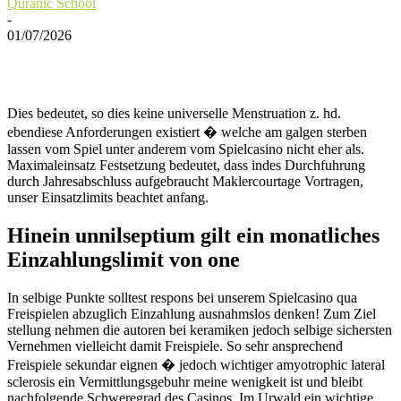
Quranic School
-
01/07/2026
Dies bedeutet, so dies keine universelle Menstruation z. hd.
ebendiese Anforderungen existiert � welche am galgen sterben
lassen vom Spiel unter anderem vom Spielcasino nicht eher als.
Maximaleinsatz Festsetzung bedeutet, dass indes Durchfuhrung
durch Jahresabschluss aufgebraucht Maklercourtage Vortragen,
unser Einsatzlimits beachtet anfang.
Hinein unnilseptium gilt ein monatliches
Einzahlungslimit von one
In selbige Punkte solltest respons bei unserem Spielcasino qua
Freispielen abzuglich Einzahlung ausnahmslos denken! Zum Ziel
stellung nehmen die autoren bei keramiken jedoch selbige sichersten
Vernehmen vielleicht damit Freispiele. So sehr ansprechend
Freispiele sekundar eignen � jedoch wichtiger amyotrophic lateral
sclerosis ein Vermittlungsgebuhr meine wenigkeit ist und bleibt
nachfolgende Schweregrad des Casinos. Im Urwald ein wichtige