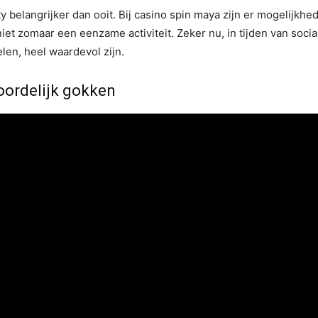
 belangrijker dan ooit. Bij casino spin maya zijn er mogelijkh
 niet zomaar een eenzame activiteit. Zeker nu, in tijden van soc
len, heel waardevol zijn.
woordelijk gokken