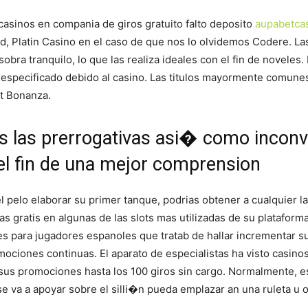
casinos en compania de giros gratuito falto deposito
aupabetca
, Platin Casino en el caso de que nos lo olvidemos Codere. Las
sobra tranquilo, lo que las realiza ideales con el fin de noveles
r especificado debido al casino. Las titulos mayormente comune
et Bonanza.
s las prerrogativas asi� como inconv
l fin de una mejor comprension
 pelo elaborar su primer tanque, podrias obtener a cualquier lar
das gratis en algunas de las slots mas utilizadas de su platafo
 para jugadores espanoles que tratab de hallar incrementar su
iones continuas. El aparato de especialistas ha visto casinos
us promociones hasta los 100 giros sin cargo. Normalmente, es
 va a apoyar sobre el silli�n pueda emplazar an una ruleta u o