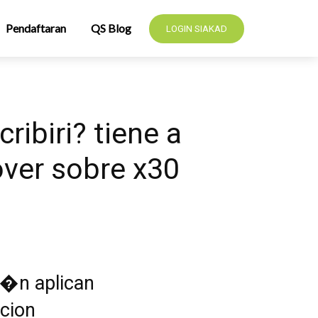
Pendaftaran
QS Blog
LOGIN SIAKAD
ribiri? tiene a
over sobre x30
li�n aplican
cion