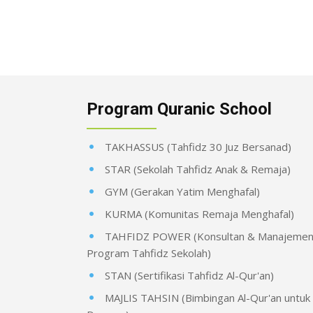
Program Quranic School
TAKHASSUS (Tahfidz 30 Juz Bersanad)
STAR (Sekolah Tahfidz Anak & Remaja)
GYM (Gerakan Yatim Menghafal)
KURMA (Komunitas Remaja Menghafal)
TAHFIDZ POWER (Konsultan & Manajeme
Program Tahfidz Sekolah)
STAN (Sertifikasi Tahfidz Al-Qur'an)
MAJLIS TAHSIN (Bimbingan Al-Qur'an untuk