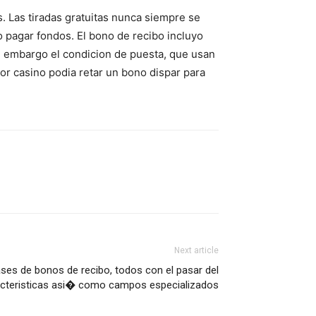
 Las tiradas gratuitas nunca siempre se
 pagar fondos. El bono de recibo incluyo
n embargo el condicion de puesta, que usan
or casino podia retar un bono dispar para
Next article
es de bonos de recibo, todos con el pasar del
acteristicas asi� como campos especializados