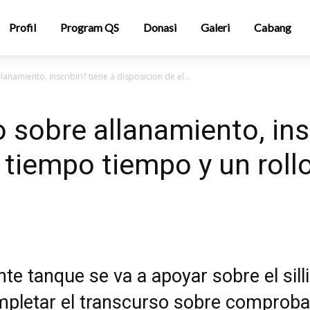
Profil
Program QS
Donasi
Galeri
Cabang
anamiento, inscribiri? tiene a disposicion de el...
o sobre allanamiento, insc
l tiempo tiempo y un roll
nte tanque se va a apoyar sobre el sil
pletar el transcurso sobre comproba