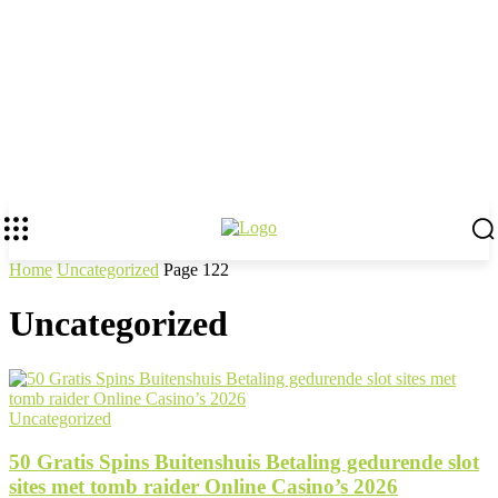
Home
Uncategorized
Page 122
Uncategorized
Uncategorized
50 Gratis Spins Buitenshuis Betaling gedurende slot
sites met tomb raider Online Casino’s 2026