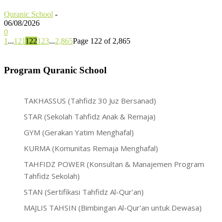
Quranic School
-
06/08/2026
0
1
...
121
122
123
...
2,865
Page 122 of 2,865
Program Quranic School
TAKHASSUS (Tahfidz 30 Juz Bersanad)
STAR (Sekolah Tahfidz Anak & Remaja)
GYM (Gerakan Yatim Menghafal)
KURMA (Komunitas Remaja Menghafal)
TAHFIDZ POWER (Konsultan & Manajemen Program
Tahfidz Sekolah)
STAN (Sertifikasi Tahfidz Al-Qur'an)
MAJLIS TAHSIN (Bimbingan Al-Qur'an untuk Dewasa)