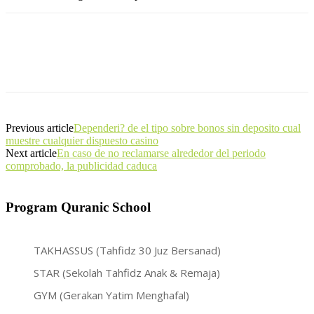
Previous article
Dependeri? de el tipo sobre bonos sin deposito cual
muestre cualquier dispuesto casino
Next article
En caso de no reclamarse alrededor del periodo
comprobado, la publicidad caduca
Program Quranic School
TAKHASSUS (Tahfidz 30 Juz Bersanad)
STAR (Sekolah Tahfidz Anak & Remaja)
GYM (Gerakan Yatim Menghafal)