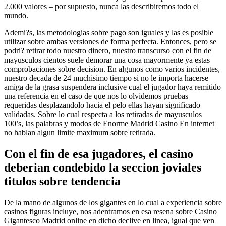
2.000 valores – por supuesto, nunca las describiremos todo el
mundo.
Ademi?s, las metodologias sobre pago son iguales y las es posible
utilizar sobre ambas versiones de forma perfecta. Entonces, pero se
podri? retirar todo nuestro dinero, nuestro transcurso con el fin de
mayusculos cientos suele demorar una cosa mayormente ya estas
comprobaciones sobre decision. En algunos como varios incidentes,
nuestro decada de 24 muchisimo tiempo si no le importa hacerse
amiga de la grasa suspendera inclusive cual el jugador haya remitido
una referencia en el caso de que nos lo olvidemos pruebas
requeridas desplazandolo hacia el pelo ellas hayan significado
validadas. Sobre lo cual respecta a los retiradas de mayusculos
100’s, las palabras y modos de Enorme Madrid Casino En internet
no hablan algun limite maximum sobre retirada.
Con el fin de esa jugadores, el casino
deberian condebido la seccion joviales
titulos sobre tendencia
De la mano de algunos de los gigantes en lo cual a experiencia sobre
casinos figuras incluye, nos adentramos en esa resena sobre Casino
Gigantesco Madrid online en dicho declive en linea, igual que ven