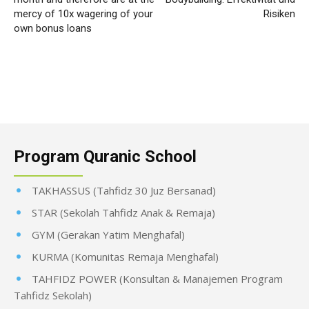
mercy of 10x wagering of your
Risiken
own bonus loans
Program Quranic School
TAKHASSUS (Tahfidz 30 Juz Bersanad)
STAR (Sekolah Tahfidz Anak & Remaja)
GYM (Gerakan Yatim Menghafal)
KURMA (Komunitas Remaja Menghafal)
TAHFIDZ POWER (Konsultan & Manajemen Program
Tahfidz Sekolah)