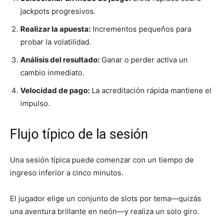
jackpots progresivos.
Realizar la apuesta:
Incrementos pequeños para
probar la volatilidad.
Análisis del resultado:
Ganar o perder activa un
cambio inmediato.
Velocidad de pago:
La acreditación rápida mantiene el
impulso.
Flujo típico de la sesión
Una sesión típica puede comenzar con un tiempo de
ingreso inferior a cinco minutos.
El jugador elige un conjunto de slots por tema—quizás
una aventura brillante en neón—y realiza un solo giro.