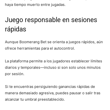
haya tiempo muerto entre jugadas.
Juego responsable en sesiones
rápidas
Aunque Boomerang Bet se orienta a juegos rápidos, aún
ofrece herramientas para el autocontrol.
La plataforma permite a los jugadores establecer límites
diarios y temporales—incluso si son solo unos minutos
por sesión.
Si te encuentras persiguiendo ganancias rápidas de
manera demasiado agresiva, puedes pausar o salir tras
alcanzar tu umbral preestablecido.