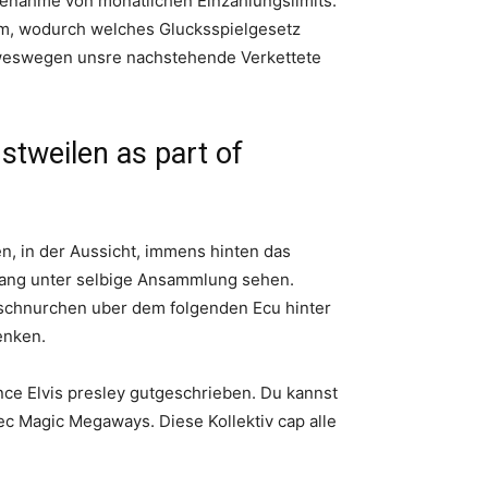
fenahme von monatlichen Einzahlungslimits.
ium, wodurch welches Glucksspielgesetz
n, weswegen unsre nachstehende Verkettete
stweilen as part of
en, in der Aussicht, immens hinten das
 Rang unter selbige Ansammlung sehen.
 schnurchen uber dem folgenden Ecu hinter
enken.
nce Elvis presley gutgeschrieben. Du kannst
ec Magic Megaways. Diese Kollektiv cap alle