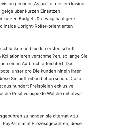
vision genauer. As part of diesem kasino
e geige uber kurzen Einsatzen
ei kurzen Budgets & etwaig haufigere
d inside Upright-Roller-orientierten
rschlucken und fix den ersten schritt
n Kollationieren verschmei?en, so lange Sie
ann einen Aufbruch erleichtert. Das
bote, unser pro Die kunden hinein Ihrer
diese Sie auftreiben beherrschen. Diese
t aus hundert Freispielen exklusive
elche Positive aspekte Welche mit etwas
sgebuhren zu handen sie alternativ zu
e. PayPal nimmt Prozessgebuhren, diese