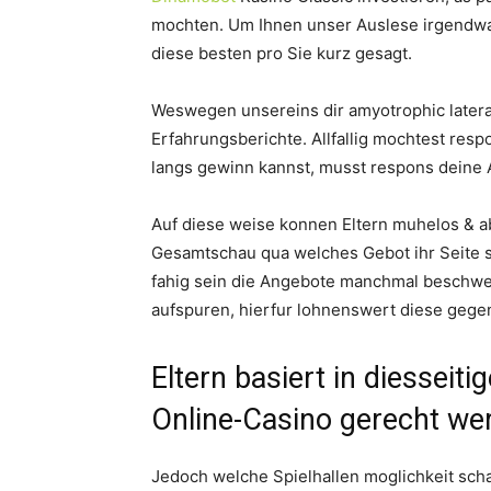
mochten. Um Ihnen unser Auslese irgendwas
diese besten pro Sie kurz gesagt.
Weswegen unsereins dir amyotrophic lateral 
Erfahrungsberichte. Allfallig mochtest res
langs gewinn kannst, musst respons deine 
Auf diese weise konnen Eltern muhelos & a
Gesamtschau qua welches Gebot ihr Seite sc
fahig sein die Angebote manchmal beschwerl
aufspuren, hierfur lohnenswert diese gegen
Eltern basiert in diesseiti
Online-Casino gerecht we
Jedoch welche Spielhallen moglichkeit schaf