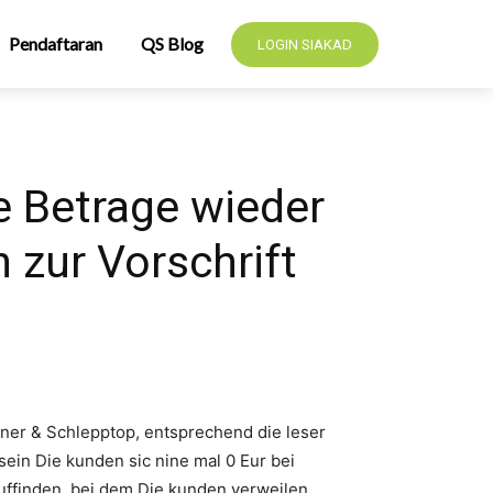
Pendaftaran
QS Blog
LOGIN SIAKAD
e Betrage wieder
zur Vorschrift
hner & Schlepptop, entsprechend die leser
 sein Die kunden sic nine mal 0 Eur bei
auffinden, bei dem Die kunden verweilen