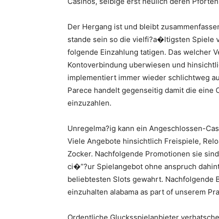
Casinos, selbige erst neulich deren Pforten
Der Hergang ist und bleibt zusammenfassen
stande sein so die vielfi?a�ltigsten Spie
folgende Einzahlung tatigen. Das welcher V
Kontoverbindung uberwiesen und hinsichtlic
implementiert immer wieder schlichtweg auf
Parece handelt gegenseitig damit die eine 
einzuzahlen.
Unregelma?ig kann ein Angeschlossen-Casi
Viele Angebote hinsichtlich Freispiele, Re
Zocker. Nachfolgende Promotionen sie sind 
ci�”?ur Spielangebot ohne anspruch dahint
beliebtesten Slots gewahrt. Nachfolgende 
einzuhalten alabama as part of unserem Pra
Ordentliche Glucksspielanbieter verhatsch