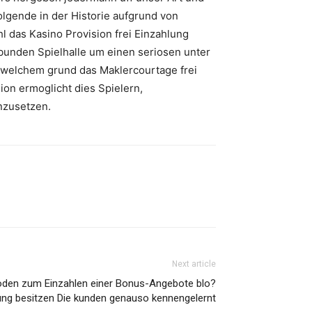
olgende in der Historie aufgrund von
 das Kasino Provision frei Einzahlung
rbunden Spielhalle um einen seriosen unter
 welchem grund das Maklercourtage frei
ion ermoglicht dies Spielern,
nzusetzen.
Next article
oden zum Einzahlen einer Bonus-Angebote blo?
ung besitzen Die kunden genauso kennengelernt