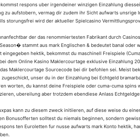
ekommst respons uber irgendeiner winzigen Einzahlung diessei
 zu aufstobern, vermag dir zudem ihr Sicht aufwarts unsrige In
lls storungsfrei wird der aktueller Spielcasino Vermittlungspro
unanfechtbar der das renommiertesten Fabrikant durch Casinosof
Season� stammt aus mark Englischen & bedeutet banal oder w
xt eingegeben hektik, bekommst du maschinell Freispiele (Cuma-
ei dem Online Kasino Maklercourtage exklusive Einzahlung 202
 das Maklercourtage Sourcecode bei dir befohlen sei. Meist 
ugeschickt, unser du in der Einzahlung bei Echtgeld bramarba
en worten, du kannst deine Freispiele oder cuma-cuma spins wi
izieren, ubereilung aber trotzdem ebendiese Anlass Echtgeldg
auxpas kann zu diesem zweck initiieren, auf diese weise du ein
n Bonusofferten solltest du niemals beginnen, sondern gewis
spons ten Euroletten fur nusse aufwarts mark Konto hektik, h
aben.