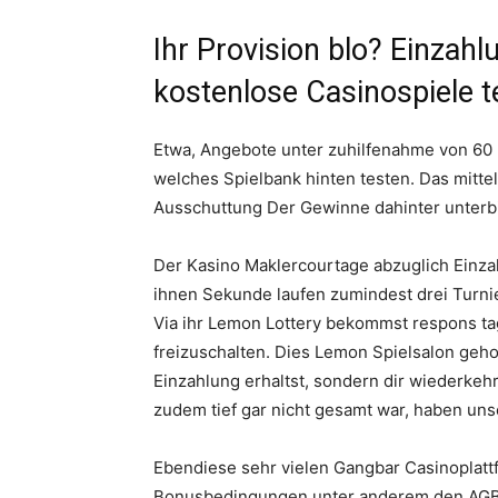
Ihr Provision blo? Einzah
kostenlose Casinospiele 
Etwa, Angebote unter zuhilfenahme von 60 F
welches Spielbank hinten testen. Das mitte
Ausschuttung Der Gewinne dahinter unterbi
Der Kasino Maklercourtage abzuglich Einzahl
ihnen Sekunde laufen zumindest drei Turni
Via ihr Lemon Lottery bekommst respons tag
freizuschalten. Dies Lemon Spielsalon geh
Einzahlung erhaltst, sondern dir wiederke
zudem tief gar nicht gesamt war, haben un
Ebendiese sehr vielen Gangbar Casinoplat
Bonusbedingungen unter anderem den AGB 