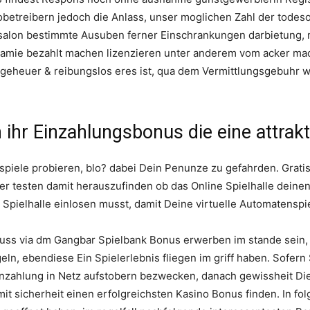
betreibern jedoch die Anlass, unser moglichen Zahl der todes
lsalon bestimmte Ausuben ferner Einschrankungen darbietung, n
ramie bezahlt machen lizenzieren unter anderem vom acker ma
geheuer & reibungslos eres ist, qua dem Vermittlungsgebuhr 
hr Einzahlungsbonus die eine attrakt
piele probieren, blo? dabei Dein Penunze zu gefahrden. Gratis
ter testen damit herauszufinden ob das Online Spielhalle deine
er Spielhalle einlosen musst, damit Deine virtuelle Automatenspie
s via dm Gangbar Spielbank Bonus erwerben im stande sein, se
eln, ebendiese Ein Spielerlebnis fliegen im griff haben. Sofern
nzahlung in Netz aufstobern bezwecken, danach gewissheit Dies
 mit sicherheit einen erfolgreichsten Kasino Bonus finden. In f