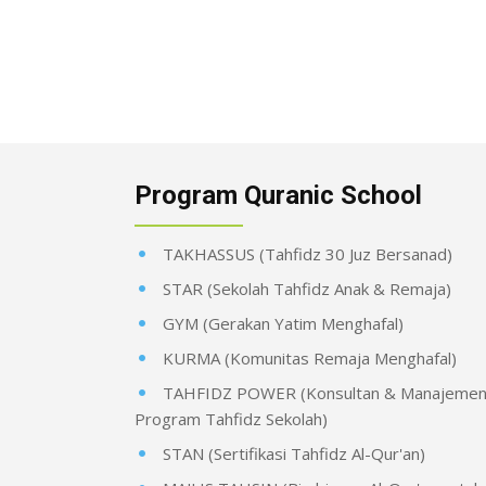
Program Quranic School
TAKHASSUS (Tahfidz 30 Juz Bersanad)
STAR (Sekolah Tahfidz Anak & Remaja)
GYM (Gerakan Yatim Menghafal)
KURMA (Komunitas Remaja Menghafal)
TAHFIDZ POWER (Konsultan & Manajeme
Program Tahfidz Sekolah)
STAN (Sertifikasi Tahfidz Al-Qur'an)