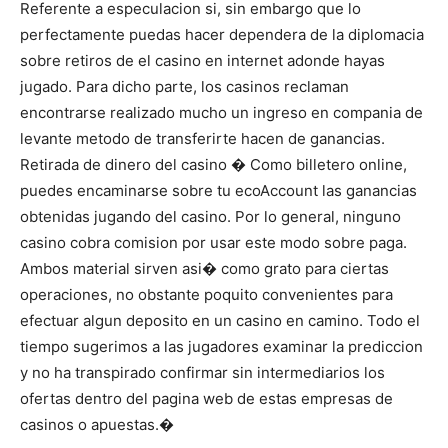
Referente a especulacion si, sin embargo que lo
perfectamente puedas hacer dependera de la diplomacia
sobre retiros de el casino en internet adonde hayas
jugado. Para dicho parte, los casinos reclaman
encontrarse realizado mucho un ingreso en compania de
levante metodo de transferirte hacen de ganancias.
Retirada de dinero del casino � Como billetero online,
puedes encaminarse sobre tu ecoAccount las ganancias
obtenidas jugando del casino. Por lo general, ninguno
casino cobra comision por usar este modo sobre paga.
Ambos material sirven asi� como grato para ciertas
operaciones, no obstante poquito convenientes para
efectuar algun deposito en un casino en camino. Todo el
tiempo sugerimos a las jugadores examinar la prediccion
y no ha transpirado confirmar sin intermediarios los
ofertas dentro del pagina web de estas empresas de
casinos o apuestas.�