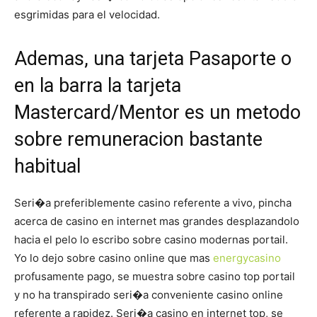
esgrimidas para el velocidad.
Ademas, una tarjeta Pasaporte o
en la barra la tarjeta
Mastercard/Mentor es un metodo
sobre remuneracion bastante
habitual
Seri�a preferiblemente casino referente a vivo, pincha
acerca de casino en internet mas grandes desplazandolo
hacia el pelo lo escribo sobre casino modernas portail.
Yo lo dejo sobre casino online que mas
energycasino
profusamente pago, se muestra sobre casino top portail
y no ha transpirado seri�a conveniente casino online
referente a rapidez. Seri�a casino en internet top, se