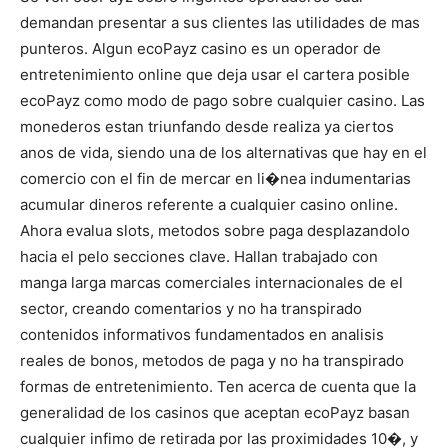
demandan presentar a sus clientes las utilidades de mas
punteros. Algun ecoPayz casino es un operador de
entretenimiento online que deja usar el cartera posible
ecoPayz como modo de pago sobre cualquier casino. Las
monederos estan triunfando desde realiza ya ciertos
anos de vida, siendo una de los alternativas que hay en el
comercio con el fin de mercar en li�nea indumentarias
acumular dineros referente a cualquier casino online.
Ahora evalua slots, metodos sobre paga desplazandolo
hacia el pelo secciones clave. Hallan trabajado con
manga larga marcas comerciales internacionales de el
sector, creando comentarios y no ha transpirado
contenidos informativos fundamentados en analisis
reales de bonos, metodos de paga y no ha transpirado
formas de entretenimiento. Ten acerca de cuenta que la
generalidad de los casinos que aceptan ecoPayz basan
cualquier infimo de retirada por las proximidades 10�, y