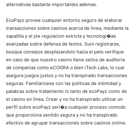
alternativas bastante importantes ademas.
EcoPayz provee cualquier entorno seguro de elaborar
transacciones sobre casinos acerca de linea, mediante la
zapatilla y el pie regulacion estricta y tecnologi�as
avanzadas sobre defensa de textos. Suin registrarse,
busque consejos desplazandolo hacia el pelo verifique
en caso de que nuestro casino tiene sellos de auditoria
de companias como eCOGRA o bien iTech Labs, lo cual
asegura juegos justos y no ha transpirado transacciones
seguras. Familiaricese con las politicas de intimidad y
palabras sobre tratamiento lo tanto de ecoPayz como de
el casino en linea. Crear y no ha transpirado utilizar un
perfil sobre ecoPayz seri�a cualquier proceso comodo
que proporciona sentido segura y no ha transpirado
efectivo de agrupar transacciones sobre casinos online.