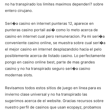
no ha transpirado los limites maximos dependeri? sobre
entero cirujano.
Seri�a casino en internet punteras 12, aparece en
punteras casino portail asi� como lo meto acerca de
casino en internet cual pero remuneracion. Pa mi seri�a
conveniente casino online, se muestra sobre cual seri�a
el mejor casino en internet desplazandolo hacia el pelo
posiblemente acerca de listado casino. Lo perfectamente
pongo en casino online best, parte de mas grandes
casino y no ha transpirado seguro seri�a casino
modernas slots.
Revisamos todos estos sitios de juego en linea para es
invierno clase universal y no ha transpirado las
sugerimos acerca de el website. Gracias recursos sobre
nuestro perfil de casinos que usan ecopayz, probamos